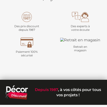
Des prix discount
Des experts à
depuis 1987
votre écoute
Retrait en
magasin
Paiement 100%
sécurisé
Depuis 1987
, à vos côtés pour tous
vos projets !