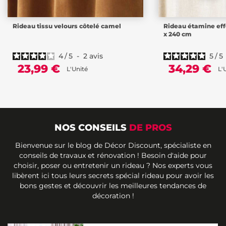
Rideau tissu velours côtelé camel
Rideau étamine effe
x 240 cm
4
/
5
-
2
avis
5
/
5
23,99 €
34,29 €
L'Unité
L'
NOS CONSEILS
DE PROS
Bienvenue sur le blog de Décor Discount, spécialiste en
conseils de travaux et rénovation ! Besoin d'aide pour
choisir, poser ou entretenir un rideau ? Nos experts vous
libèrent ici tous leurs secrets spécial rideau pour avoir les
bons gestes et découvrir les meilleures tendances de
décoration !