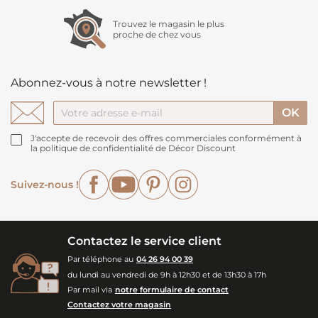
Trouvez le magasin le plus
proche de chez vous
Abonnez-vous à notre newsletter !
J'accepte de recevoir des offres commerciales conformément à
la politique de confidentialité de Décor Discount
Facebook
YouTube
Pinterest
Instagram
Suivez-nous !
Contactez le service client
Par téléphone au
04 26 94 00 39
du lundi au vendredi de 9h à 12h30 et de 13h30 à 17h
Par mail via
notre formulaire de contact
Contactez votre magasin