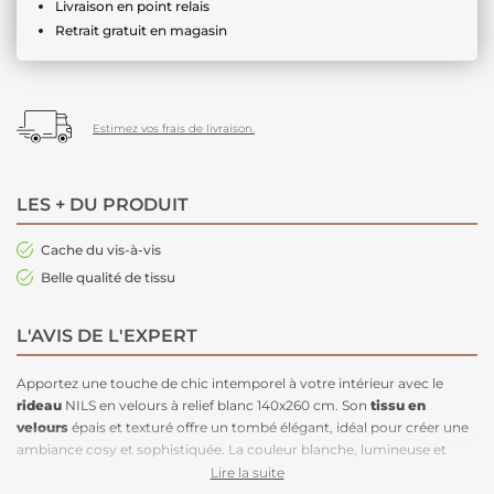
Livraison en point relais
Retrait gratuit en magasin
Estimez vos frais de livraison.
LES + DU PRODUIT
Cache du vis-à-vis
Belle qualité de tissu
L'AVIS DE L'EXPERT
Apportez une touche de chic intemporel à votre intérieur avec le
rideau
NILS en velours à relief blanc 140x260 cm. Son
tissu en
velours
épais et texturé offre un tombé élégant, idéal pour créer une
ambiance cosy et sophistiquée. La couleur blanche, lumineuse et
neutre, s’adapte parfaitement à tous les
styles de décoration
, du
Lire la suite
minimaliste au classique. Facile à installer grâce à ses œillets