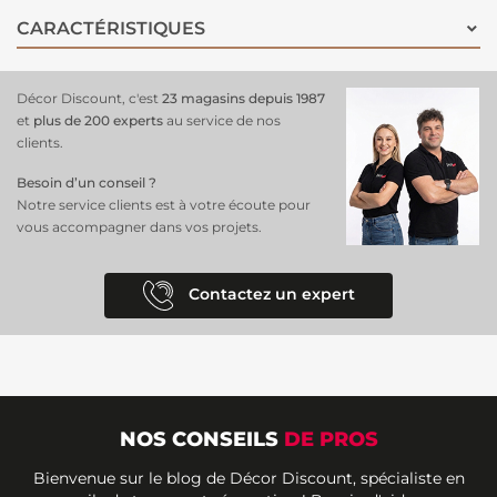
métalliques, ce
rideau habille vos fenêtres
! Parfait pour un salon,
CARACTÉRISTIQUES
une chambre ou un espace bureau.
Décor Discount, c'est
23 magasins depuis 1987
et
plus de 200 experts
au service de nos
clients.
Besoin d’un conseil ?
Notre service clients est à votre écoute pour
vous accompagner dans vos projets.
Contactez un expert
NOS CONSEILS
DE PROS
Bienvenue sur le blog de Décor Discount, spécialiste en