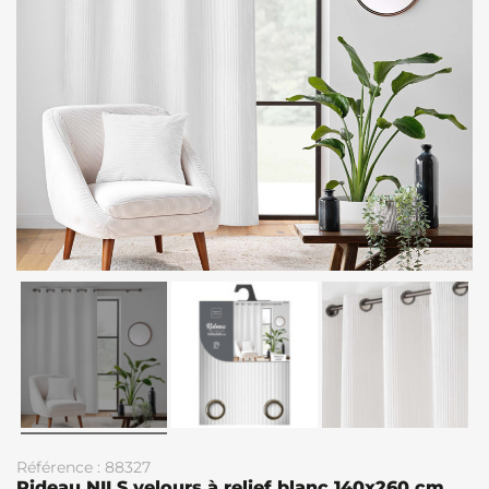
Référence : 88327
Rideau NILS velours à relief blanc 140x260 cm