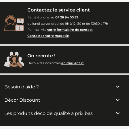
Contactez le service client
Par téléphone au
04 26 94 00 39
du lundi au vendredi de 9h à 12h30 et de 13h30 à 17h
Par mail via
notre formulaire de contact
Contactez votre magasin
On recrute !
Découvrez nos offres
en cliquant ici

Besoin d'aide ?

Décor Discount

Les produits déco de qualité à prix bas