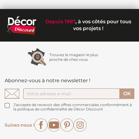
Depuis 1987
, à vos côtés pour tous
vos projets !
Trouvez le magasin le plus
proche de chez vous
Abonnez-vous à notre newsletter !
J'accepte de recevoir des offres commerciales conformément à
la politique de confidentialité de Décor Discount
Facebook
YouTube
Pinterest
Instagram
Suivez-nous !