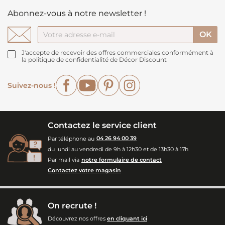
Abonnez-vous à notre newsletter !
J'accepte de recevoir des offres commerciales conformément à
la politique de confidentialité de Décor Discount
Facebook
YouTube
Pinterest
Instagram
Suivez-nous !
Contactez le service client
Par téléphone au
04 26 94 00 39
du lundi au vendredi de 9h à 12h30 et de 13h30 à 17h
Par mail via
notre formulaire de contact
Contactez votre magasin
On recrute !
Découvrez nos offres
en cliquant ici