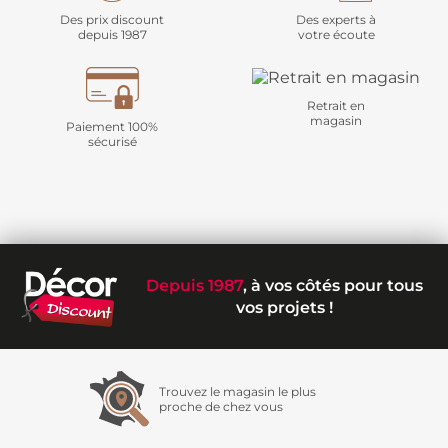
Des prix discount
Des experts à
depuis 1987
votre écoute
Retrait en
magasin
Paiement 100%
sécurisé
Depuis 1987
, à vos côtés pour tous
vos projets !
Trouvez le magasin le plus
proche de chez vous