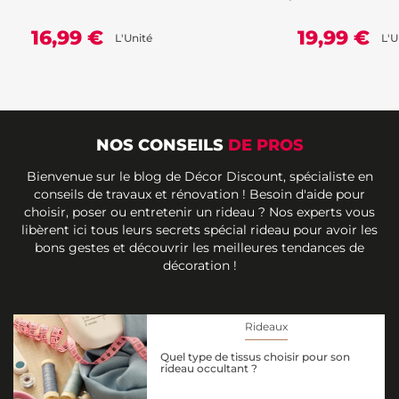
16,99 €
19,99 €
L'Unité
L'U
NOS CONSEILS
DE PROS
Bienvenue sur le blog de Décor Discount, spécialiste en
conseils de travaux et rénovation ! Besoin d'aide pour
choisir, poser ou entretenir un rideau ? Nos experts vous
libèrent ici tous leurs secrets spécial rideau pour avoir les
bons gestes et découvrir les meilleures tendances de
décoration !
Rideaux
Quel type de tissus choisir pour son
rideau occultant ?