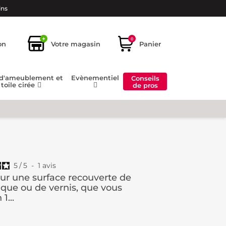
ins
+
0
on
Votre magasin
Panier
 d'ameublement et
Evènementiel
Conseils
toile cirée
de pros
5
/
5
-
1
avis
sur une surface recouverte de
laque ou de vernis, que vous
1...