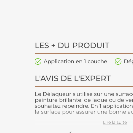
LES + DU PRODUIT
Application en 1 couche
Dég
L'AVIS DE L'EXPERT
Le Délaqueur s'utilise sur une surfa
peinture brillante, de laque ou de ve
souhaitez repeindre. En 1 application,
la surface pour assurer une bonne a
nouvelle peinture et vous évite le tra
Lire la suite
ponçage et dépoussiérage. Il est rec
peintures acryliques ou glycéro.