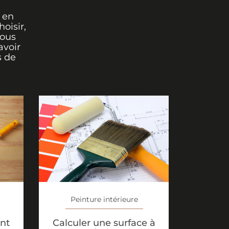
 en
oisir,
vous
avoir
s de
Peinture intérieure
Calculer une surface à
nt