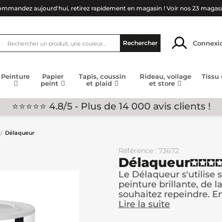
mmandez aujourd'hui, retirez rapidement en magasin !
Voir nos 23 magas
Connexi
Rechercher
Peinture
Papier
Tapis, coussin
Rideau, voilage
Tissu
peint
et plaid
et store
⭐⭐⭐⭐⭐ 4.8/5 - Plus de 14 000 avis clients !
Délaqueur
Référence : 73672
Délaqueur
Le Délaqueur s'utilise 
peinture brillante, de 
souhaitez repeindre. En 
Lire la suite