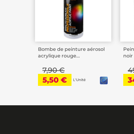
Bombe de peinture aérosol
Pein
acrylique rouge...
noir
7,90 €
4
5,50 €
3
L'Unité