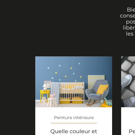
Bi
conse
pos
libè
les
Peinture intérieure
Quelle couleur et
Pe