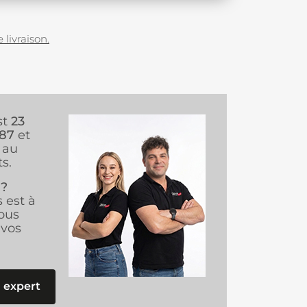
 livraison.
st
23
987
et
au
s.
 ?
s est à
ous
vos
 expert