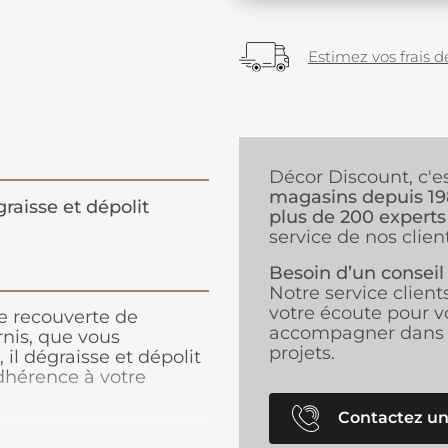
Estimez vos frais de
Décor Discount, c'e
magasins depuis 1
raisse et dépolit
plus de 200 experts
service de nos client
Besoin d’un conseil
Notre service client
votre écoute pour v
ce recouverte de
accompagner dans 
rnis, que vous
projets.
 il dégraisse et dépolit
dhérence à votre
vail fastidieux du
ouvrable par toutes les
Contactez un