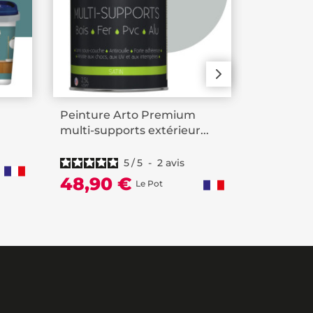
Peinture Arto Premium
Peinture
.
multi-supports extérieur...
multi-sup
5
/
5
-
2
avis
48,90 €
15,90
Le Pot