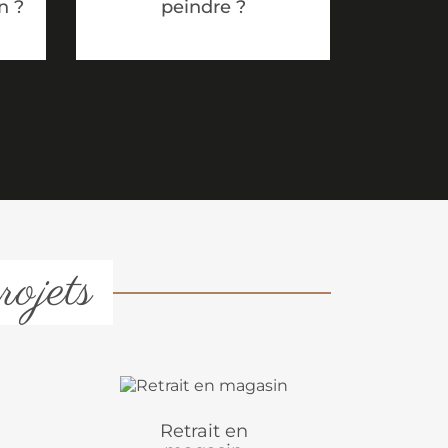
peindre ?
n ?
rojets
Retrait en