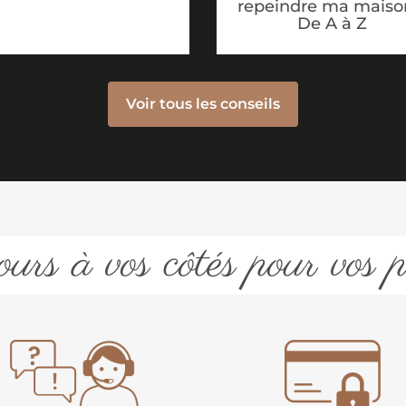
repeindre ma maiso
De A à Z
Voir tous les conseils
urs à vos côtés pour vos p