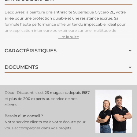
Découvrez la peinture gris anthracite Superlaque Glycéro 2L, votre
alliée pour une protection durable et une résistance accrue. Sa
formule haute performance offre un tendu impeccable, idéal pour
une application intérieure ou extérieure sur une multitude de
supports tels que les plinthes, les boiseries, les radiateurs ou encore
Lire la suite
les portes. Cette peinture polyvalente garantit une finition de qualité
supérieure et une préservation longue durée, assurant ainsi un
CARACTÉRISTIQUES
résultat impeccable pour sublimer vos surfaces. Une peinture de
haute qualité pour un rendu de pro !
DOCUMENTS
Décor Discount, c'est
23 magasins depuis 1987
et
plus de 200 experts
au service de nos
clients.
Besoin d’un conseil ?
Notre service clients est à votre écoute pour
vous accompagner dans vos projets.