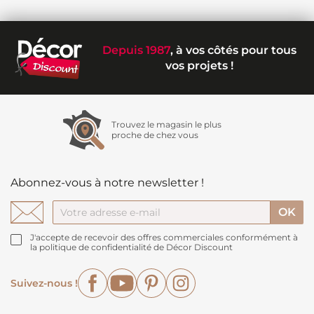
Depuis 1987
, à vos côtés pour tous
vos projets !
Trouvez le magasin le plus
proche de chez vous
Abonnez-vous à notre newsletter !
J'accepte de recevoir des offres commerciales conformément à
la politique de confidentialité de Décor Discount
Facebook
YouTube
Pinterest
Instagram
Suivez-nous !