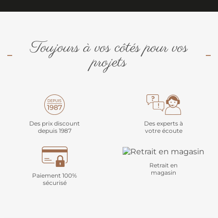
Toujours à vos côtés pour vos
projets
Des prix discount
Des experts à
depuis 1987
votre écoute
Retrait en
magasin
Paiement 100%
sécurisé