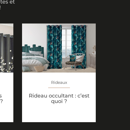
tes et
!
Rideaux
s
Rideau occultant : c’est
 ?
quoi ?