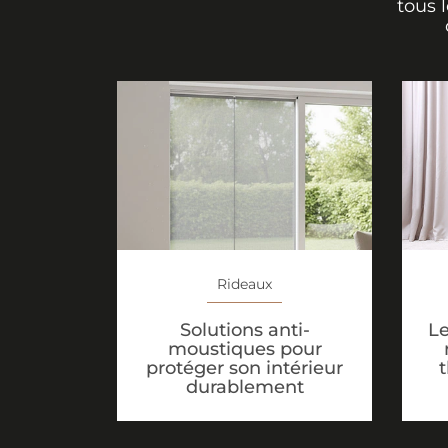
tous 
Rideaux
Solutions anti-
Le
moustiques pour
protéger son intérieur
durablement