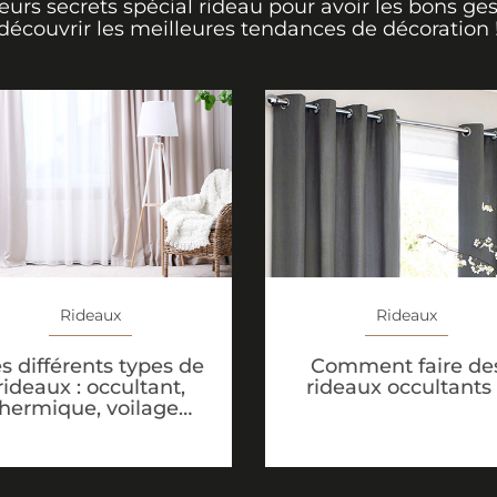
leurs secrets spécial rideau pour avoir les bons ges
découvrir les meilleures tendances de décoration 
Rideaux
Rideaux
s différents types de
Comment faire de
rideaux : occultant,
rideaux occultants
thermique, voilage…