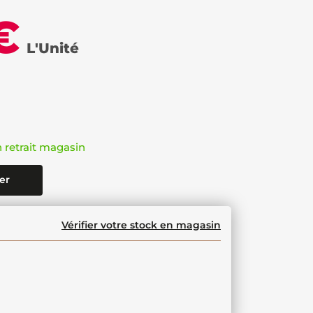
€
L'Unité
n retrait magasin
er
Vérifier votre stock en magasin