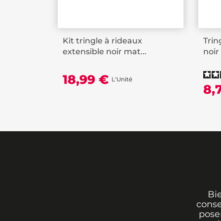
Kit tringle à rideaux
Trin
extensible noir mat...
noir
18,99 €
L'Unité
8,
Bi
conse
poser