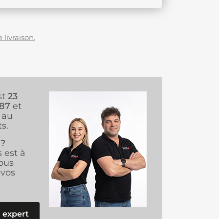
 livraison.
st
23
987
et
au
s.
 ?
s est à
ous
vos
 expert