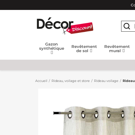
Co
Gazon
Revêtement
Revêtement
synthétique
de sol
mural
Accueil
Rideau, voilage et store
Rideau voilage
Rideau 