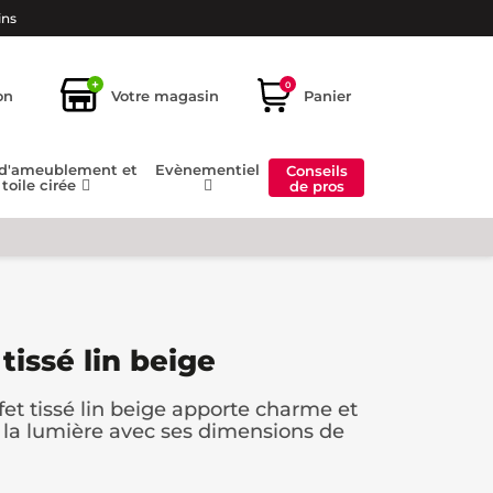
ins
+
0
on
Votre magasin
Panier
 d'ameublement et
Evènementiel
Conseils
toile cirée
de pros
tissé lin beige
fet tissé lin beige apporte charme et
nt la lumière avec ses dimensions de