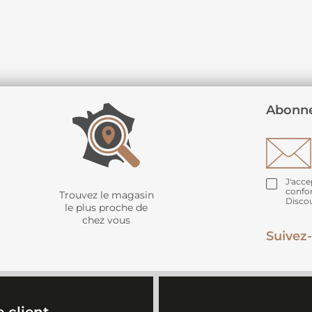
Abonne
J'acce
confo
Trouvez le magasin
Disco
le plus proche de
chez vous
Suivez-
 client