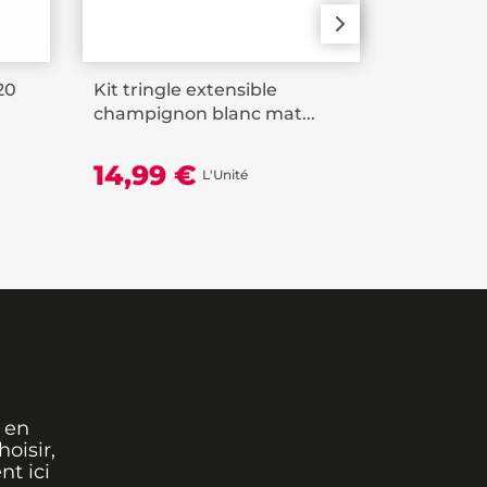
20
Kit tringle extensible
Kit tringl
champignon blanc mat...
extensibl
14,99 €
10,99
L'Unité
 en
oisir,
nt ici