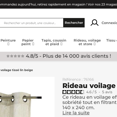
mmandez aujourd'hui, retirez rapidement en magasin !
Voir nos 23 magas
Connexi
Rechercher
Peinture
Papier
Tapis, coussin
Rideau, voilage
Tissu
peint
et plaid
et store
⭐⭐⭐⭐⭐ 4.8/5 - Plus de 14 000 avis clients !
voilage tissé lin beige
Référence : 76166
Rideau voilage 
4.6
/
5
-
5
avis
Ce rideau en voilage ef
sobriété tout en filtra
140 x 240 cm.
Lire la suite