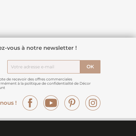
z-vous à notre newsletter !
pte de recevoir des offres commerciales
rmément à
la politique de confidentialité de Décor
unt
Facebook
YouTube
Pinterest
Instagram
nous !