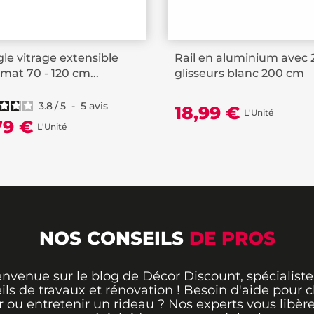
gle vitrage extensible
Rail en aluminium avec 
 mat 70 - 120 cm...
glisseurs blanc 200 cm
3.8
/
5
-
5
avis
18,99 €
L'Unité
79 €
L'Unité
NOS CONSEILS
DE PROS
envenue sur le blog de Décor Discount, spécialiste
ils de travaux et rénovation ! Besoin d'aide pour ch
 ou entretenir un rideau ? Nos experts vous libère