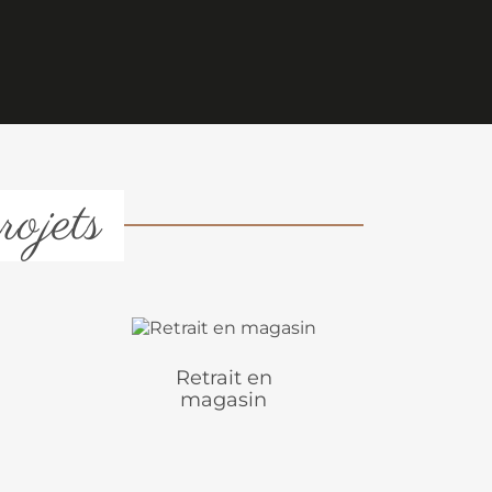
rojets
Retrait en
magasin