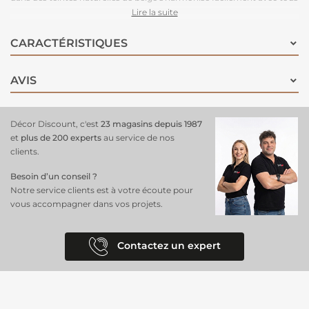
les styles de décoration, créant une ambiance à la fois apaisante et
Lire la suite
contemporaine. Ce
voilage
laisse passer la lumière tout
en
préservant votre intimité
, idéal pour les salons, chambres ou
CARACTÉRISTIQUES
bureaux. Ses dimensions généreuses de 140x260 cm s'adaptent aux
grandes fenêtres, apportant douceur et fraîcheur à votre pièce.
AVIS
Décor Discount, c'est
23 magasins depuis 1987
et
plus de 200 experts
au service de nos
clients.
Besoin d’un conseil ?
Notre service clients est à votre écoute pour
vous accompagner dans vos projets.
Contactez un expert