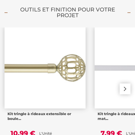
OUTILS ET FINITION POUR VOTRE
PROJET
Kit tringle à rideaux extensible or
Kit tringle à rideau
boule...
mat...
10,99 €
7,99 €
L'Unité
L'Uni