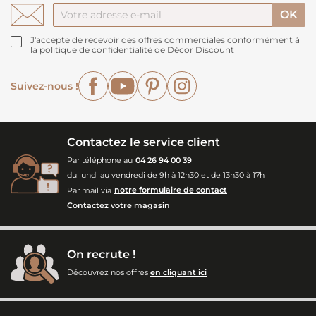
J'accepte de recevoir des offres commerciales conformément à
la politique de confidentialité de Décor Discount
Facebook
YouTube
Pinterest
Instagram
Suivez-nous !
Contactez le service client
Par téléphone au
04 26 94 00 39
du lundi au vendredi de 9h à 12h30 et de 13h30 à 17h
Par mail via
notre formulaire de contact
Contactez votre magasin
On recrute !
Découvrez nos offres
en cliquant ici