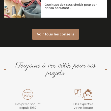
Quel type de tissus choisir pour son
rideau occultant ?
Voir tous les conseils
Toujours à vos côtés pour vos
projets
Des prix discount
Des experts à
depuis 1987
votre écoute