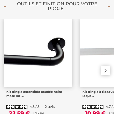
OUTILS ET FINITION POUR VOTRE
PROJET
Kit tringle extensible coudée noire
Kit tringle à rideau
mate 80 -...
laqué...
4.5
/
5
-
2
avis
4.7
/
22,59 €
10,99 €
L'Unité
L'U