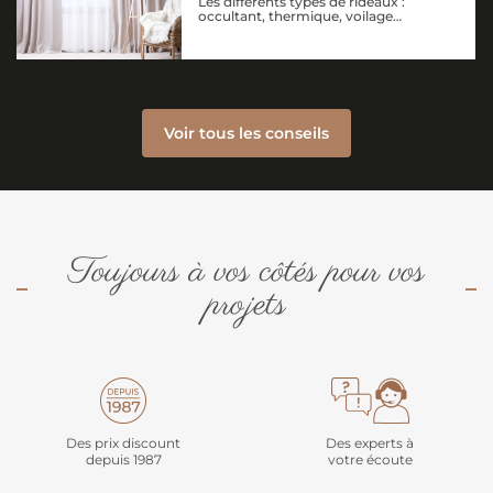
Les différents types de rideaux :
occultant, thermique, voilage…
Voir tous les conseils
Toujours à vos côtés pour vos
projets
Des prix discount
Des experts à
depuis 1987
votre écoute