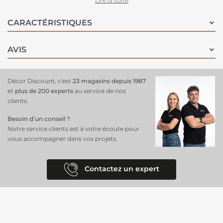
Lire la suite
installer et lavable en machine, il ajoute une touche apaisante et
naturelle à votre salon ou chambre à coucher. Optez pour ce rideau
CARACTÉRISTIQUES
pour allier élégance et fonctionnalité dans votre espace de vie !
AVIS
Décor Discount, c'est
23 magasins depuis 1987
et
plus de 200 experts
au service de nos
clients.
Besoin d’un conseil ?
Notre service clients est à votre écoute pour
vous accompagner dans vos projets.
Contactez un expert