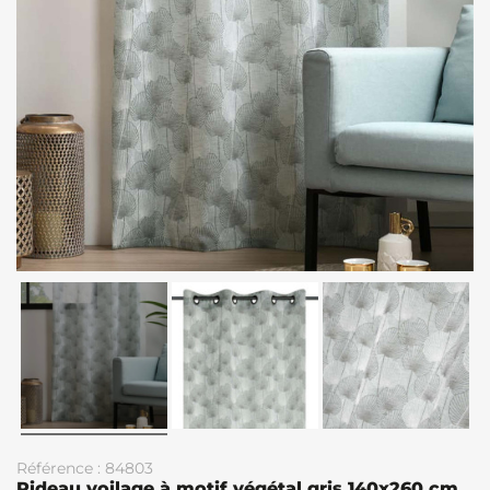
Référence : 84803
Rideau voilage à motif végétal gris 140x260 cm