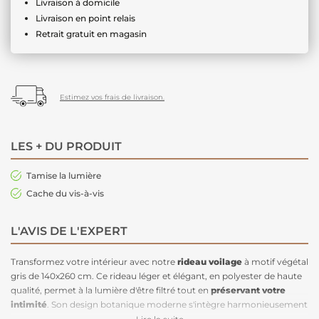
Livraison à domicile
Livraison en point relais
Retrait gratuit en magasin
Estimez vos frais de livraison.
LES + DU PRODUIT
Tamise la lumière
Cache du vis-à-vis
L'AVIS DE L'EXPERT
Transformez votre intérieur avec notre
rideau voilage
à motif végétal
gris de 140x260 cm. Ce rideau léger et élégant, en polyester de haute
qualité, permet à la lumière d'être filtré tout en
préservant votre
intimité
. Son design botanique moderne s'intègre harmonieusement
dans
tous les styles de décoration
, du scandinave au boho. Facile à