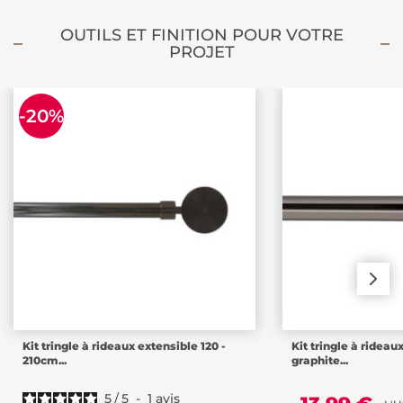
OUTILS ET FINITION POUR VOTRE
PROJET
-20%
Kit tringle à rideaux extensible 120 -
Kit tringle à rideau
210cm...
graphite...
5
/
5
-
1
avis