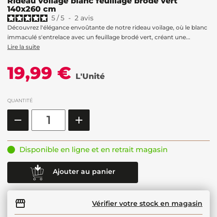
Rideau voilage blanc feuillage brodé vert
140x260 cm
5
/
5
-
2
avis
Découvrez l'élégance envoûtante de notre rideau voilage, où le blanc
immaculé s'entrelace avec un feuillage brodé vert, créant une...
Lire la suite
19,99 €
L'Unité
QUANTITÉ
Disponible en ligne et en retrait magasin
Ajouter au panier
Vérifier votre stock en magasin