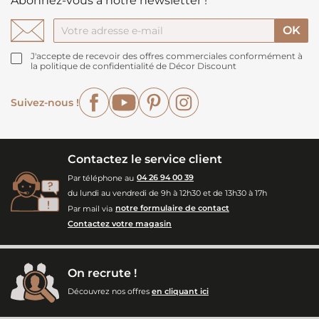
Abonnez-vous à notre newsletter !
J'accepte de recevoir des offres commerciales conformément à
la politique de confidentialité de Décor Discount
Facebook
YouTube
Pinterest
Instagram
Suivez-nous !
Contactez le service client
Par téléphone au
04 26 94 00 39
du lundi au vendredi de 9h à 12h30 et de 13h30 à 17h
Par mail via
notre formulaire de contact
Contactez votre magasin
On recrute !
Découvrez nos offres
en cliquant ici