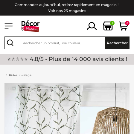
Commandez aujourd'hui, retirez rapidement en magasin !
Voir nos 23 magasins
+
0
Rechercher
⭐⭐⭐⭐⭐ 4.8/5 - Plus de 14 000 avis clients !
Rideau voilage