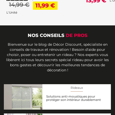
13,99 €
L'U
14,99 €
11,99 €
L'Unité
NOS CONSEILS
DE PROS
Bienvenue sur le blog de Décor Discount, spécialiste en
conseils de travaux et rénovation ! Besoin d'aide pour
choisir, poser ou entretenir un rideau ? Nos experts vous
libèrent ici tous leurs secrets spécial rideau pour avoir les
bons gestes et découvrir les meilleures tendances de
décoration !
Rideaux
Solutions anti-moustiques pour
protéger son intérieur durablement