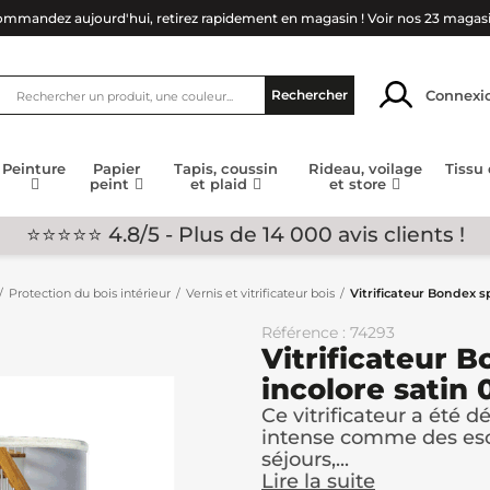
mmandez aujourd'hui, retirez rapidement en magasin !
Voir nos 23 magas
Connexi
Rechercher
Peinture
Papier
Tapis, coussin
Rideau, voilage
Tissu
peint
et plaid
et store
⭐⭐⭐⭐⭐ 4.8/5 - Plus de 14 000 avis clients !
Protection du bois intérieur
Vernis et vitrificateur bois
Vitrificateur Bondex s
Référence : 74293
Vitrificateur 
incolore satin 
Ce vitrificateur a été d
intense comme des escal
séjours,...
Lire la suite