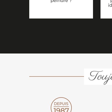
peindre ?
i
Toujo