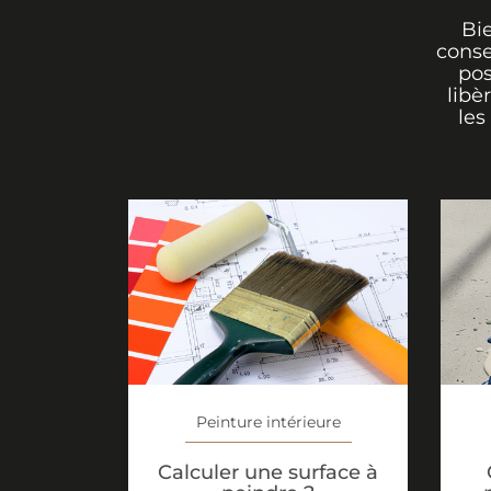
Bi
conse
pos
libè
les
Peinture intérieure
Calculer une surface à