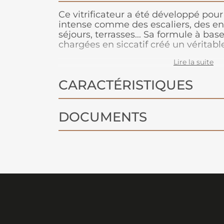
Ce vitrificateur a été développé pour 
intense comme des escaliers, des ent
séjours, terrasses... Sa formule à bas
chargées en siccatif créé un véritabl
l'usure, aux taches et à la détoriora
Lire la suite
parquet. Il est certifié éco label, son
respectueux de l'environnement. Le v
CARACTÉRISTIQUES
odeur, il s'applique et s'entretient fa
DOCUMENTS