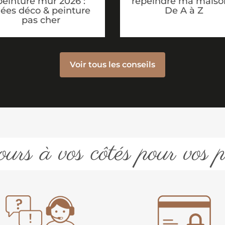
peinture mur 2026 :
repeindre ma maiso
dées déco & peinture
De A à Z
pas cher
Voir tous les conseils
urs à vos côtés pour vos p