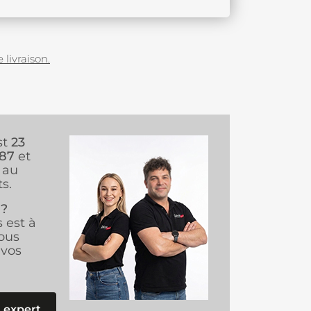
 livraison.
st
23
987
et
au
s.
 ?
s est à
ous
vos
 expert