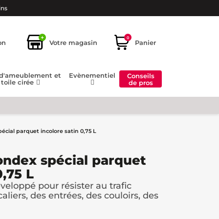
ins
+
0
on
Votre magasin
Panier
 d'ameublement et
Evènementiel
Conseils
toile cirée
de pros
pécial parquet incolore satin 0,75 L
Bondex spécial parquet
0,75 L
éveloppé pour résister au trafic
iers, des entrées, des couloirs, des