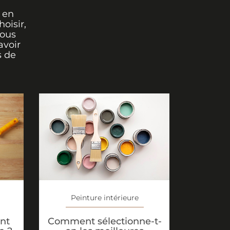
 en
oisir,
vous
avoir
s de
Peinture intérieure
nt
Comment sélectionne-t-