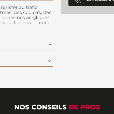
résister au trafic
rées, des couloirs, des
e de résines acryliques
e bouclier pour parer à
tion prématurées du
 impact est plus
itrificateur est sans
cilement.
NOS CONSEILS
DE PROS