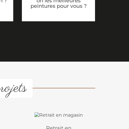
n ?
on les meilleures
peintures pour vous ?
rojets
Retrait en