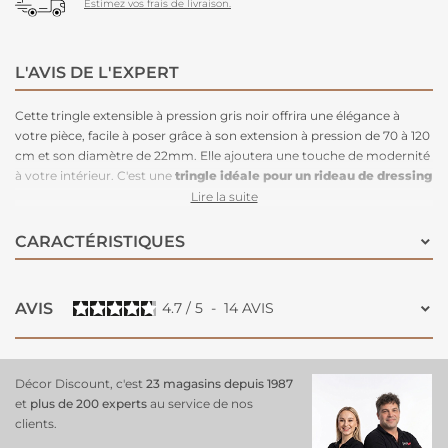
Estimez vos frais de livraison.
L'AVIS DE L'EXPERT
Cette tringle extensible à pression gris noir offrira une élégance à
votre pièce, facile à poser grâce à son extension à pression de 70 à 120
cm et son diamètre de 22mm. Elle ajoutera une touche de modernité
à votre intérieur. C'est une
tringle idéale pour un rideau de dressing
(ne supporte pas des vêtements car elle ne se fixe pas).
Lire la suite
CARACTÉRISTIQUES
AVIS
4.7
/
5
-
14
AVIS
Décor Discount, c'est
23 magasins depuis 1987
et
plus de 200 experts
au service de nos
clients.