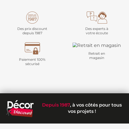
Des prix discount
Des experts à
depuis 1987
votre écoute
Retrait en
magasin
Paiement 100%
sécurisé
Depuis 1987
, à vos côtés pour tous
vos projets !