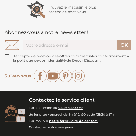
Trouvez le magasin le plus
proche de chez vous
Abonnez-vous à notre newsletter !
J'accepte de recevoir des offres commerciales conformément à
la politique de confidentialité de Décor Discount
Facebook
YouTube
Pinterest
Instagram
Suivez-nous !
Contactez le service client
Par téléphone au
04 26 94 00 39
du lundi au vendredi de 9h à 12h30 et de 13h30 à 17h
Par mail via
notre formulaire de contact
Contactez votre magasin