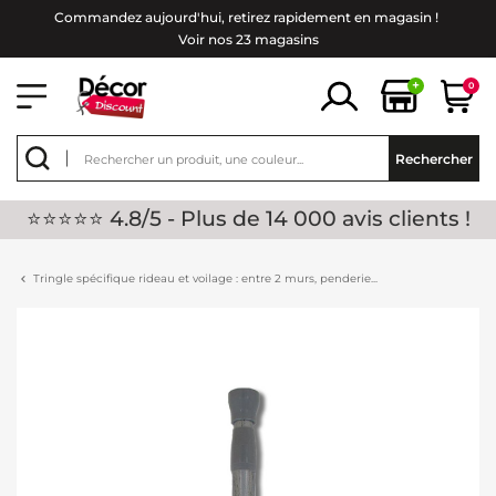
Commandez aujourd'hui, retirez rapidement en magasin !
Voir nos 23 magasins
+
0
Rechercher
⭐⭐⭐⭐⭐ 4.8/5 - Plus de 14 000 avis clients !
Tringle spécifique rideau et voilage : entre 2 murs, penderie...