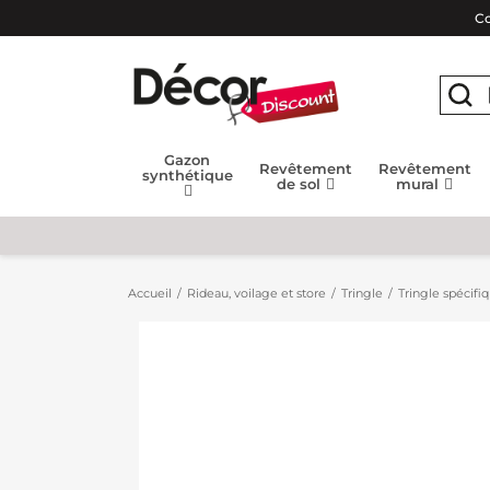
Co
Gazon
Revêtement
Revêtement
synthétique
de sol
mural
Accueil
Rideau, voilage et store
Tringle
Tringle spécifiq