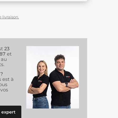
 livraison.
st
23
987
et
au
s.
 ?
s est à
ous
vos
 expert