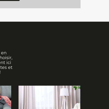
 en
oisir,
nt ici
tes et
!