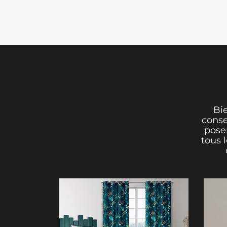
Bi
conse
poser
tous 