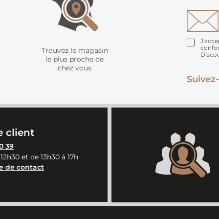
J'acce
confo
Trouvez le magasin
Disco
le plus proche de
chez vous
Suivez-
 client
0 39
 12h30 et de 13h30 à 17h
e de contact