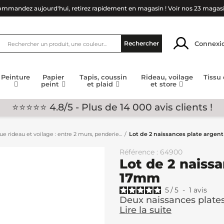
mmandez aujourd'hui, retirez rapidement en magasin !
Voir nos 23 magas
Connexi
Rechercher
Peinture
Papier
Tapis, coussin
Rideau, voilage
Tissu
peint
et plaid
et store
⭐⭐⭐⭐⭐ 4.8/5 - Plus de 14 000 avis clients !
ue rideau et voilage : entre 2 murs, penderie...
Lot de 2 naissances plate arge
Référence : 64900
Lot de 2 naiss
17mm
5
/
5
-
1
avis
Deux naissances plate
Lire la suite