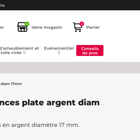
ins
+
0
on
Votre magasin
Panier
 d'ameublement et
Evènementiel
Conseils
toile cirée
de pros
nt diam 17mm
ances plate argent diam
s en argent diamètre 17 mm.