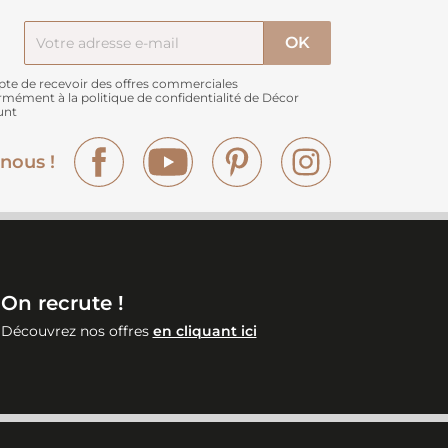
pte de recevoir des offres commerciales
rmément à
la politique de confidentialité de Décor
unt
Facebook
YouTube
Pinterest
Instagram
nous !
On recrute !
Découvrez nos offres
en cliquant ici