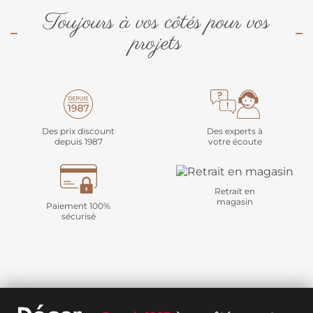
Toujours à vos côtés pour vos
projets
Des prix discount
Des experts à
depuis 1987
votre écoute
Retrait en
magasin
Paiement 100%
sécurisé