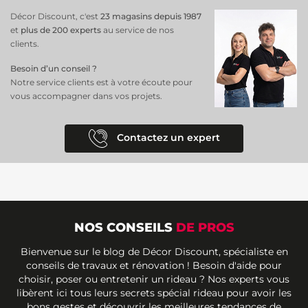
Décor Discount, c'est
23 magasins depuis 1987
et
plus de 200 experts
au service de nos
clients.
Besoin d’un conseil ?
Notre service clients est à votre écoute pour
vous accompagner dans vos projets.
Contactez un expert
NOS CONSEILS
DE PROS
Bienvenue sur le blog de Décor Discount, spécialiste en
conseils de travaux et rénovation ! Besoin d'aide pour
choisir, poser ou entretenir un rideau ? Nos experts vous
libèrent ici tous leurs secrets spécial rideau pour avoir les
bons gestes et découvrir les meilleures tendances de