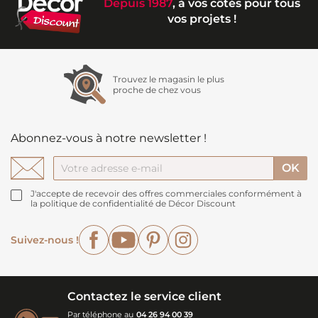
Depuis 1987
, à vos côtés pour tous
vos projets !
Trouvez le magasin le plus
proche de chez vous
Abonnez-vous à notre newsletter !
J'accepte de recevoir des offres commerciales conformément à
la politique de confidentialité de Décor Discount
Facebook
YouTube
Pinterest
Instagram
Suivez-nous !
Contactez le service client
Par téléphone au
04 26 94 00 39