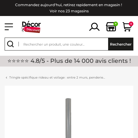
Commandez aujourd'hui, retirez rapidement en magasin !
Voir nos 23 magasins
+
0
Rechercher
⭐⭐⭐⭐⭐ 4.8/5 - Plus de 14 000 avis clients !
Tringle spécifique rideau et voilage : entre 2 murs, penderie...