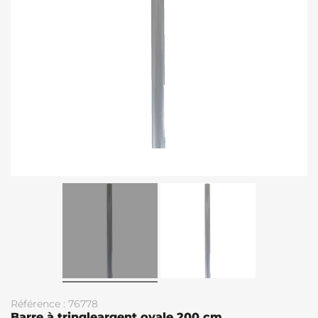
Référence : 76778
Barre à tringleargent ovale 200 cm