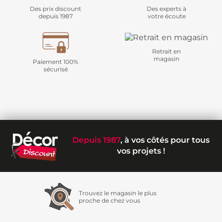
Des prix discount
Des experts à
depuis 1987
votre écoute
Retrait en
magasin
Paiement 100%
sécurisé
Depuis 1987
, à vos côtés pour tous
vos projets !
Trouvez le magasin le plus
proche de chez vous