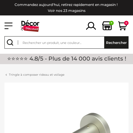
Commandez aujourd'hui, retirez rapidement en magasin !
Voir nos 23 magasins
+
0
Rechercher
⭐⭐⭐⭐⭐ 4.8/5 - Plus de 14 000 avis clients !
Tringle à composer rideau et voilage