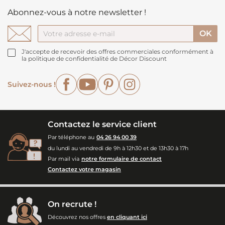
Abonnez-vous à notre newsletter !
J'accepte de recevoir des offres commerciales conformément à
la politique de confidentialité de Décor Discount
Facebook
YouTube
Pinterest
Instagram
Suivez-nous !
Contactez le service client
Par téléphone au
04 26 94 00 39
du lundi au vendredi de 9h à 12h30 et de 13h30 à 17h
Par mail via
notre formulaire de contact
Contactez votre magasin
On recrute !
Découvrez nos offres
en cliquant ici