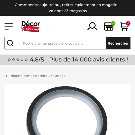
Commandez aujourd'hui, retirez rapidement en magasin !
Voir nos 23 magasins
+
0
Rechercher
⭐⭐⭐⭐⭐ 4.8/5 - Plus de 14 000 avis clients !
Tringle à composer rideau et voilage