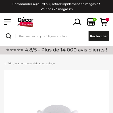
Commandez aujourd'hui, retirez rapidement en magasin !
Voir nos 23 magasins
+
0
Rechercher
⭐⭐⭐⭐⭐ 4.8/5 - Plus de 14 000 avis clients !
Tringle à composer rideau et voilage