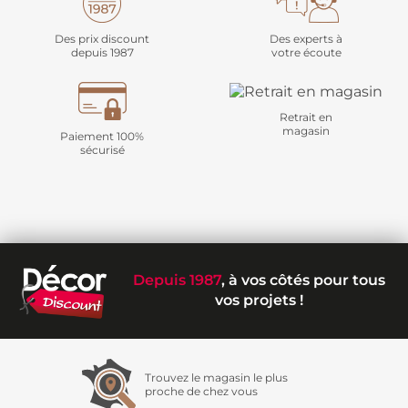
Des prix discount
Des experts à
depuis 1987
votre écoute
Retrait en
magasin
Paiement 100%
sécurisé
Depuis 1987
, à vos côtés pour tous
vos projets !
Trouvez le magasin le plus
proche de chez vous