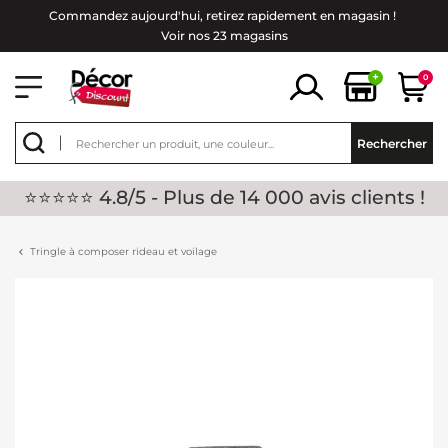
Commandez aujourd'hui, retirez rapidement en magasin !
Voir nos 23 magasins
+
0
Rechercher
⭐⭐⭐⭐⭐ 4.8/5 - Plus de 14 000 avis clients !
Tringle à composer rideau et voilage