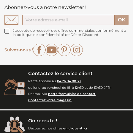
Abonnez-vous à notre newsletter !
J'accepte de recevoir des offres commerciales conformément à
la politique de confidentialité de Décor Discount
Facebook
YouTube
Pinterest
Instagram
Suivez-nous !
Contactez le service client
Par téléphone au
04 26 94 00 39
du lundi au vendredi de 9h à 12h30 et de 13h30 à 17h
Par mail via
notre formulaire de contact
Contactez votre magasin
On recrute !
Découvrez nos offres
en cliquant ici