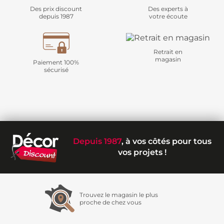
Des prix discount
Des experts à
depuis 1987
votre écoute
Retrait en
magasin
Paiement 100%
sécurisé
Depuis 1987
, à vos côtés pour tous
vos projets !
Trouvez le magasin le plus
proche de chez vous