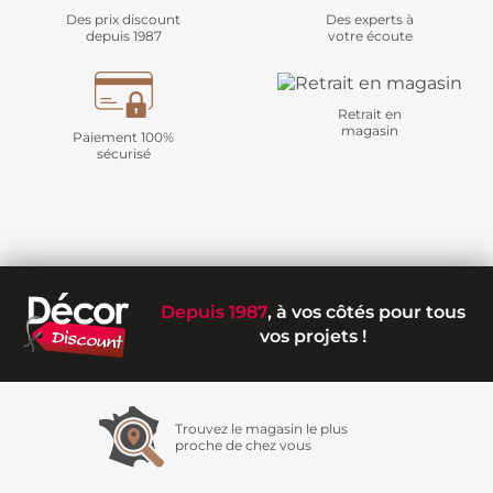
Des prix discount
Des experts à
depuis 1987
votre écoute
Retrait en
magasin
Paiement 100%
sécurisé
Depuis 1987
, à vos côtés pour tous
vos projets !
Trouvez le magasin le plus
proche de chez vous