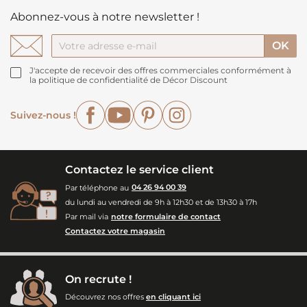
Abonnez-vous à notre newsletter !
J'accepte de recevoir des offres commerciales conformément à
la politique de confidentialité de Décor Discount
Facebook
YouTube
Pinterest
Instagram
Suivez-nous !
Contactez le service client
Par téléphone au
04 26 94 00 39
du lundi au vendredi de 9h à 12h30 et de 13h30 à 17h
Par mail via
notre formulaire de contact
Contactez votre magasin
On recrute !
Découvrez nos offres
en cliquant ici