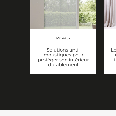
Rideaux
Solutions anti-
Le
moustiques pour
protéger son intérieur
durablement