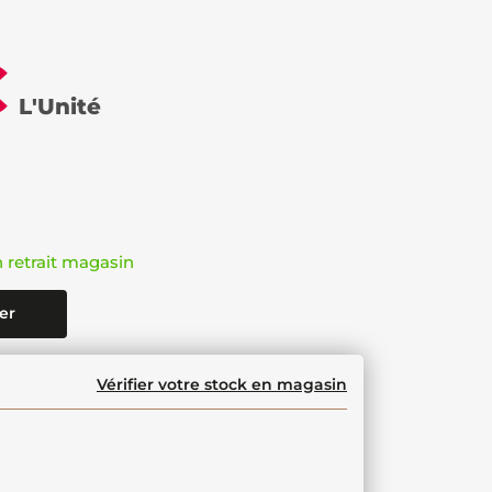
€
L'Unité
n retrait magasin
er
Vérifier votre stock en magasin