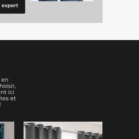
 expert
 en
oisir,
nt ici
tes et
!