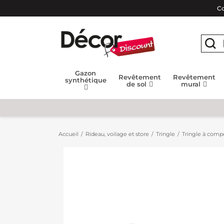
Co
Gazon
Revêtement
Revêtement
synthétique
de sol
mural
Accueil
Rideau, voilage et store
Tringle
Tringle à compo