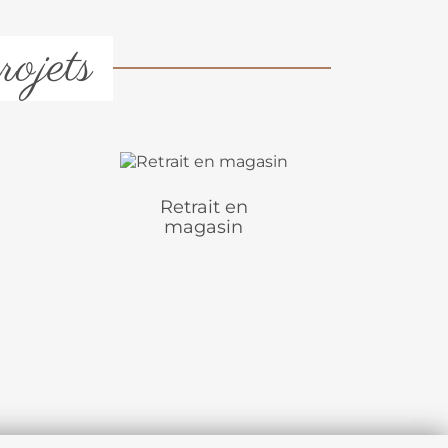
rojets
Retrait en
magasin