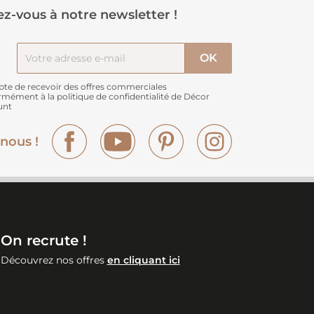
z-vous à notre newsletter !
pte de recevoir des offres commerciales
rmément à
la politique de confidentialité de Décor
unt
Facebook
YouTube
Pinterest
Instagram
nous !
On recrute !
Découvrez nos offres
en cliquant ici