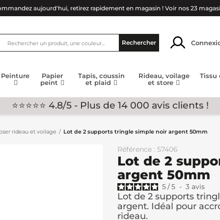
mmandez aujourd'hui, retirez rapidement en magasin !
Voir nos 23 magas
Connexi
Rechercher
Peinture
Papier
Tapis, coussin
Rideau, voilage
Tissu
peint
et plaid
et store
⭐⭐⭐⭐⭐ 4.8/5 - Plus de 14 000 avis clients !
ser rideau et voilage
Lot de 2 supports tringle simple noir argent 50mm
Référence : 57406
Lot de 2 suppor
argent 50mm
5
/
5
-
3
avis
Lot de 2 supports trin
argent. Idéal pour accr
rideau.