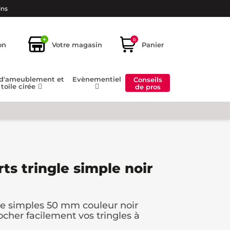
ins
+
0
on
Votre magasin
Panier
 d'ameublement et
Evènementiel
Conseils
toile cirée
de pros
ts tringle simple noir
gle simples 50 mm couleur noir
ocher facilement vos tringles à