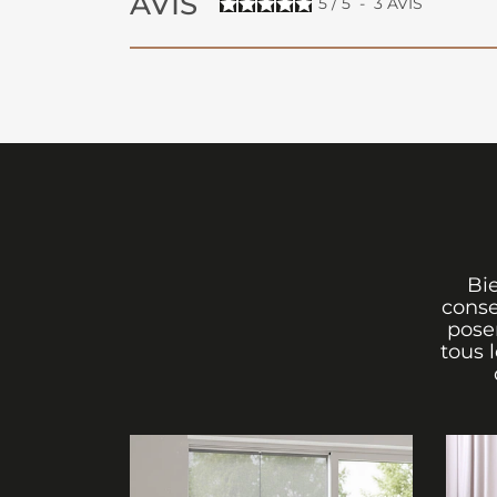
AVIS
5
/
5
-
3
AVIS
Bi
conse
poser
tous 