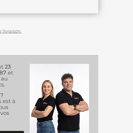
 livraison.
st
23
987
et
au
s.
 ?
s est à
ous
vos