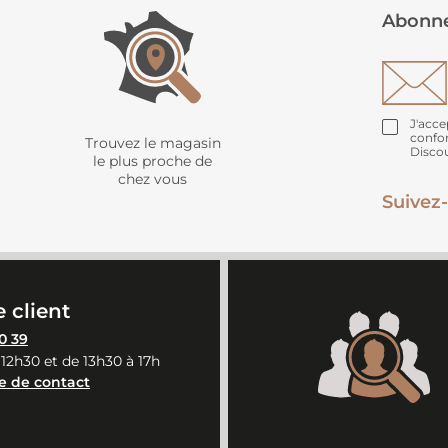
Abonne
J'acce
confo
Trouvez le magasin
Disco
le plus proche de
chez vous
Suivez-
 client
0 39
 12h30 et de 13h30 à 17h
e de contact