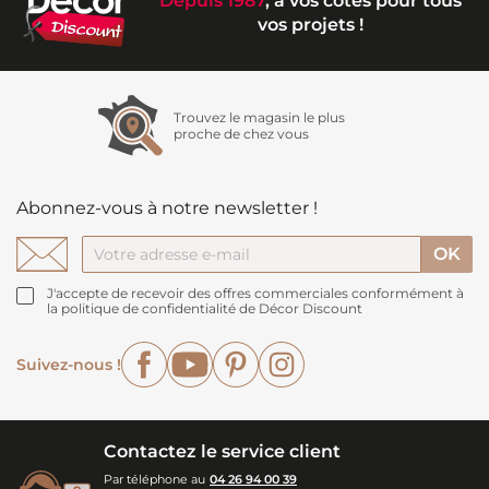
Depuis 1987
, à vos côtés pour tous
vos projets !
Trouvez le magasin le plus
proche de chez vous
Abonnez-vous à notre newsletter !
J'accepte de recevoir des offres commerciales conformément à
la politique de confidentialité de Décor Discount
Facebook
YouTube
Pinterest
Instagram
Suivez-nous !
Contactez le service client
Par téléphone au
04 26 94 00 39