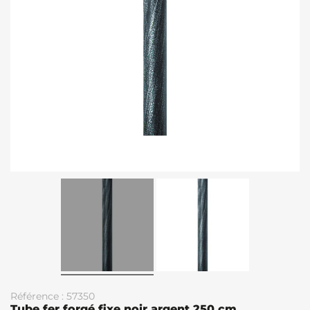
Référence : 57350
Tube fer forgé fixe noir argent 250 cm