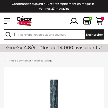
Commandez aujourd'hui, retirez rapidement en magasin !
Voir nos 23 magasins
+
0
Rechercher
⭐⭐⭐⭐⭐ 4.8/5 - Plus de 14 000 avis clients !
Tringle à composer rideau et voilage