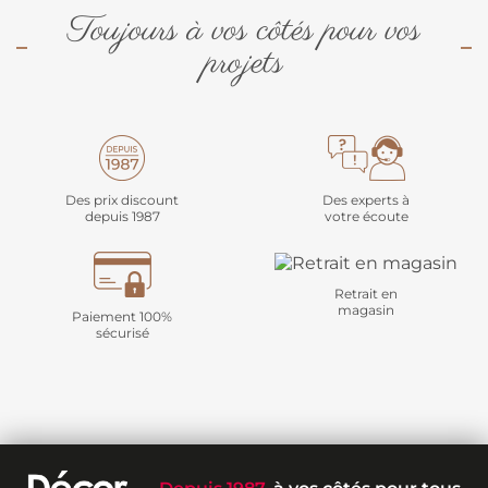
Toujours à vos côtés pour vos
projets
Des prix discount
Des experts à
depuis 1987
votre écoute
Retrait en
magasin
Paiement 100%
sécurisé