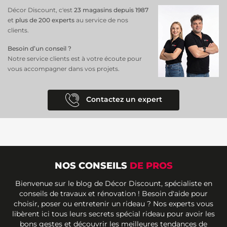
Décor Discount, c'est
23 magasins depuis 1987
et
plus de 200 experts
au service de nos
clients.
Besoin d’un conseil ?
Notre service clients est à votre écoute pour
vous accompagner dans vos projets.
Contactez un expert
NOS CONSEILS
DE PROS
Bienvenue sur le blog de Décor Discount, spécialiste en
conseils de travaux et rénovation ! Besoin d'aide pour
choisir, poser ou entretenir un rideau ? Nos experts vous
libèrent ici tous leurs secrets spécial rideau pour avoir les
bons gestes et découvrir les meilleures tendances de