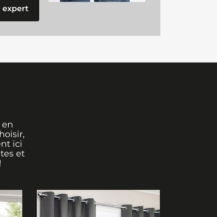
 expert
 en
oisir,
nt ici
tes et
!