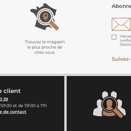
Abonne
J'acce
confo
Trouvez le magasin
Disco
le plus proche de
chez vous
Suivez-
 client
0 39
 12h30 et de 13h30 à 17h
e de contact