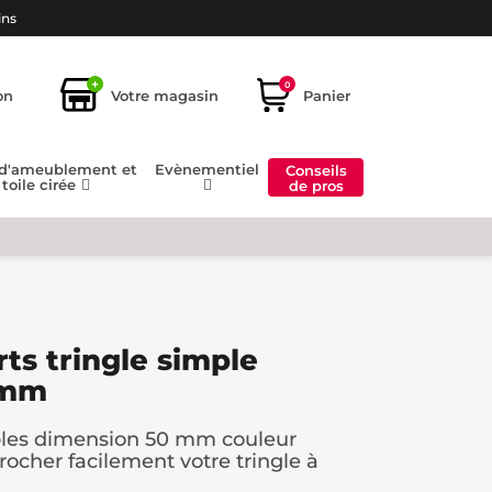
ins
+
0
on
Votre magasin
Panier
 d'ameublement et
Evènementiel
Conseils
toile cirée
de pros
ts tringle simple
0mm
ples dimension 50 mm couleur
rocher facilement votre tringle à