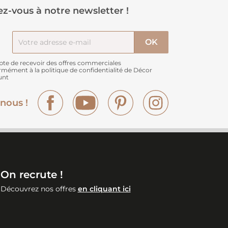
z-vous à notre newsletter !
pte de recevoir des offres commerciales
rmément à
la politique de confidentialité de Décor
unt
Facebook
YouTube
Pinterest
Instagram
nous !
On recrute !
Découvrez nos offres
en cliquant ici