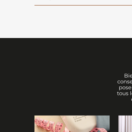
Bi
conse
poser
tous 