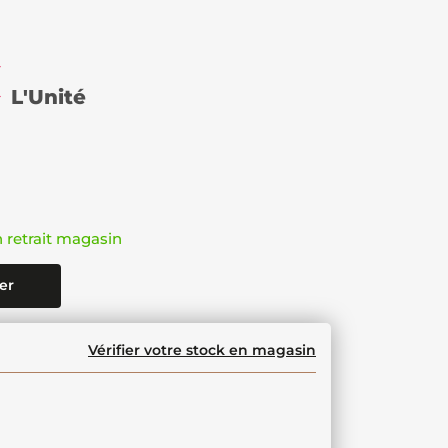
€
L'Unité
n retrait magasin
er
Vérifier votre stock en magasin