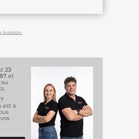
 livraison.
st
23
987
et
au
s.
 ?
s est à
ous
vos