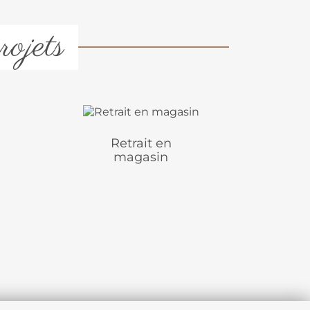
rojets
Retrait en
magasin