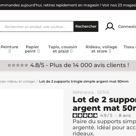
mmandez aujourd'hui, retirez rapidement en magasin !
Voir nos 23 magas
Connexi
Rechercher
Peinture
Papier
Tapis, coussin
Rideau, voilage
Tissu
peint
et plaid
et store
⭐⭐⭐⭐⭐ 4.8/5 - Plus de 14 000 avis clients !
ser rideau et voilage
Lot de 2 supports tringle simple argent mat 50mm
Référence : 55745
Lot de 2 suppor
argent mat 5
4.9
/
5
-
8
avis
Paire du supports sim
argenté. Idéal pour acc
rideaux.