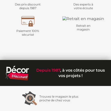
Des prix discount
Des experts à
depuis 1987
votre écoute
Retrait en
magasin
Paiement 100%
sécurisé
Depuis 1987
, à vos côtés pour tous
vos projets !
Trouvez le magasin le plus
proche de chez vous