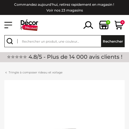
Commandez aujourd'hui, retirez rapidement en magasin !
Voir nos 23 magasins
+
0
Rechercher
⭐⭐⭐⭐⭐ 4.8/5 - Plus de 14 000 avis clients !
Tringle à composer rideau et voilage