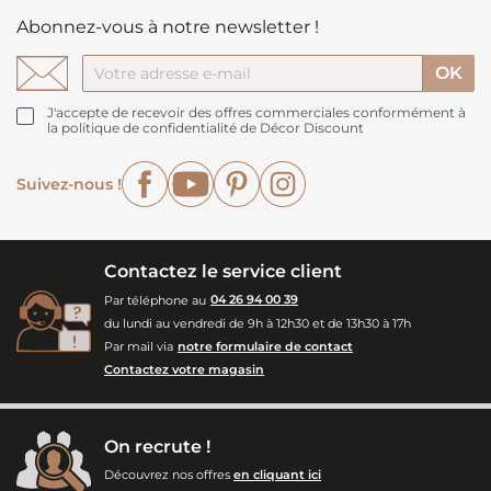
Abonnez-vous à notre newsletter !
J'accepte de recevoir des offres commerciales conformément à
la politique de confidentialité de Décor Discount
Facebook
YouTube
Pinterest
Instagram
Suivez-nous !
Contactez le service client
Par téléphone au
04 26 94 00 39
du lundi au vendredi de 9h à 12h30 et de 13h30 à 17h
Par mail via
notre formulaire de contact
Contactez votre magasin
On recrute !
Découvrez nos offres
en cliquant ici