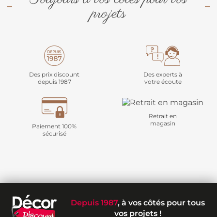
projets
Des prix discount
Des experts à
depuis 1987
votre écoute
Retrait en
magasin
Paiement 100%
sécurisé
Depuis 1987
, à vos côtés pour tous
vos projets !