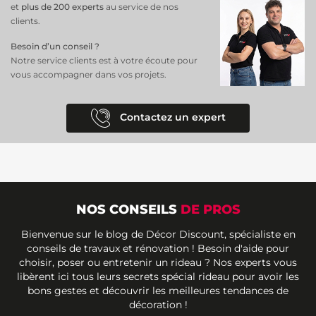
et
plus de 200 experts
au service de nos
clients.
Besoin d’un conseil ?
Notre service clients est à votre écoute pour
vous accompagner dans vos projets.
Contactez un expert
NOS CONSEILS
DE PROS
Bienvenue sur le blog de Décor Discount, spécialiste en
conseils de travaux et rénovation ! Besoin d'aide pour
choisir, poser ou entretenir un rideau ? Nos experts vous
libèrent ici tous leurs secrets spécial rideau pour avoir les
bons gestes et découvrir les meilleures tendances de
décoration !