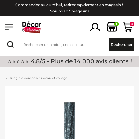
Commandez aujourd'hui, retirez rapidement en magasin !
Voir nos 23 magasins
+
0
Rechercher
⭐⭐⭐⭐⭐ 4.8/5 - Plus de 14 000 avis clients !
Tringle à composer rideau et voilage