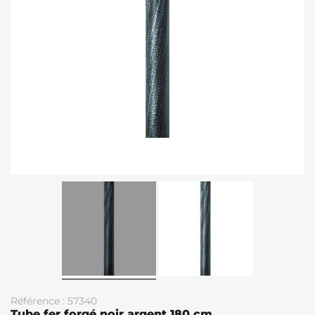
Référence : 57340
Tube fer forgé noir argent 180 cm