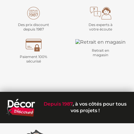
Des prix discount
Des experts à
depuis 1987
votre écoute
Retrait en
magasin
Paiement 100%
sécurisé
Depuis 1987
, à vos côtés pour tous
vos projets !