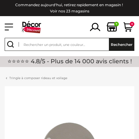
Commandez aujourd'hui, retirez rapidement en magasin !
Voir nos 23 magasins
+
0
Rechercher
⭐⭐⭐⭐⭐ 4.8/5 - Plus de 14 000 avis clients !
Tringle à composer rideau et voilage