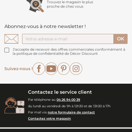
Trouvez le magasin le plus
proche de chez vous
Abonnez-vous à notre newsletter !
J'accepte de recevoir des offres commerciales conformément à
la politique de confidentialité de Décor Discount
Facebook
YouTube
Pinterest
Instagram
Suivez-nous !
Contactez le service client
Par téléphone au
04 26 94 00 39
du lundi au vendredi de 9h à 12h30 et de 13h30 à 17h
Par mail via
notre formulaire de contact
Contactez votre magasin