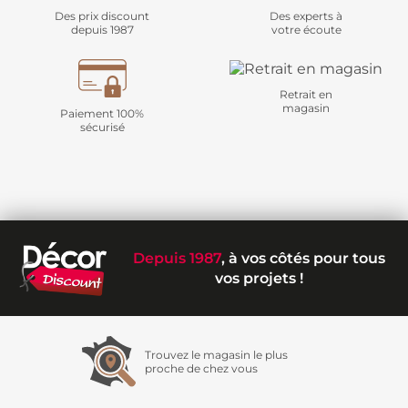
Des prix discount
Des experts à
depuis 1987
votre écoute
Retrait en
magasin
Paiement 100%
sécurisé
Depuis 1987
, à vos côtés pour tous
vos projets !
Trouvez le magasin le plus
proche de chez vous