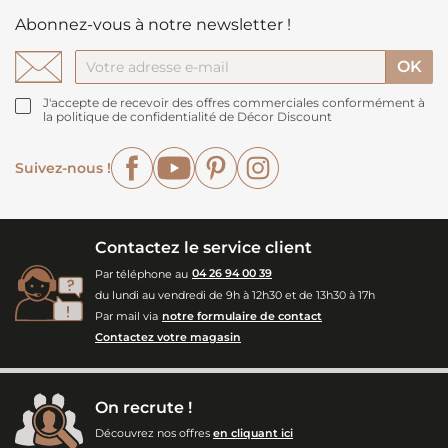
Abonnez-vous à notre newsletter !
J'accepte de recevoir des offres commerciales conformément à
la politique de confidentialité de Décor Discount
Facebook
YouTube
Pinterest
Instagram
Suivez-nous !
Contactez le service client
Par téléphone au
04 26 94 00 39
du lundi au vendredi de 9h à 12h30 et de 13h30 à 17h
Par mail via
notre formulaire de contact
Contactez votre magasin
On recrute !
Découvrez nos offres
en cliquant ici