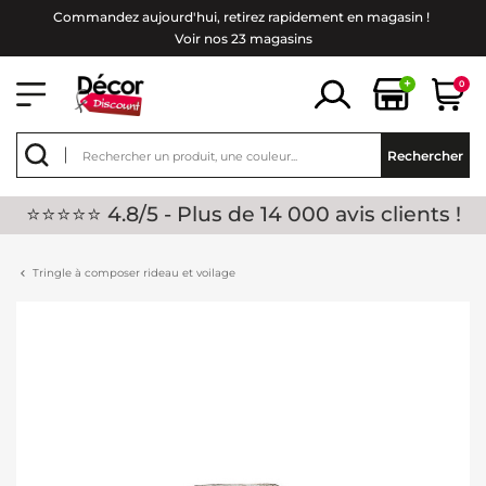
Commandez aujourd'hui, retirez rapidement en magasin !
Voir nos 23 magasins
+
0
Rechercher
⭐⭐⭐⭐⭐ 4.8/5 - Plus de 14 000 avis clients !
Tringle à composer rideau et voilage