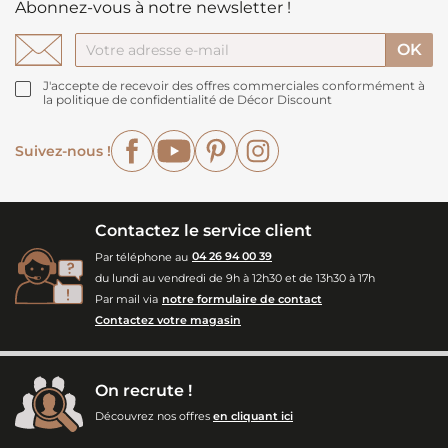
Abonnez-vous à notre newsletter !
J'accepte de recevoir des offres commerciales conformément à
la politique de confidentialité de Décor Discount
Facebook
YouTube
Pinterest
Instagram
Suivez-nous !
Contactez le service client
Par téléphone au
04 26 94 00 39
du lundi au vendredi de 9h à 12h30 et de 13h30 à 17h
Par mail via
notre formulaire de contact
Contactez votre magasin
On recrute !
Découvrez nos offres
en cliquant ici