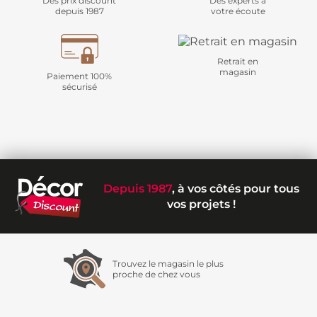
Des prix discount
Des experts à
depuis 1987
votre écoute
Retrait en
magasin
Paiement 100%
sécurisé
Depuis 1987
, à vos côtés pour tous
vos projets !
Trouvez le magasin le plus
proche de chez vous