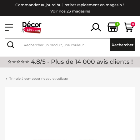
Commandez aujourd'hui, retirez rapidement en magasin !
Voir nos 23 magasins
+
0
Rechercher
⭐⭐⭐⭐⭐ 4.8/5 - Plus de 14 000 avis clients !
Tringle à composer rideau et voilage