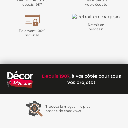
Des prix discount
Des experts à
depuis 1987
votre écoute
Retrait en
magasin
Paiement 100%
sécurisé
Depuis 1987
, à vos côtés pour tous
vos projets !
Trouvez le magasin le plus
proche de chez vous