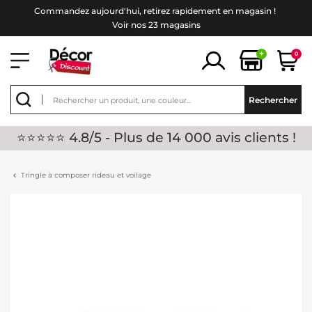
Commandez aujourd'hui, retirez rapidement en magasin !
Voir nos 23 magasins
+
0
Rechercher
⭐⭐⭐⭐⭐ 4.8/5 - Plus de 14 000 avis clients !
Tringle à composer rideau et voilage