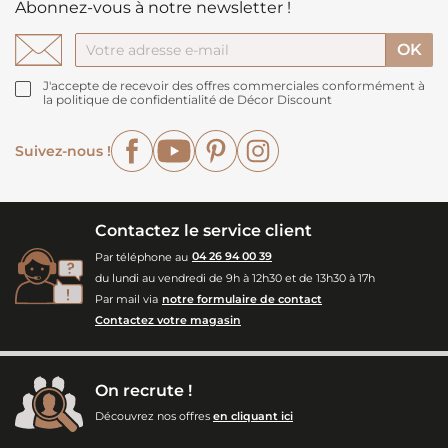
Abonnez-vous à notre newsletter !
J'accepte de recevoir des offres commerciales conformément à
la politique de confidentialité de Décor Discount
Facebook
YouTube
Pinterest
Instagram
Suivez-nous !
Contactez le service client
Par téléphone au
04 26 94 00 39
du lundi au vendredi de 9h à 12h30 et de 13h30 à 17h
Par mail via
notre formulaire de contact
Contactez votre magasin
On recrute !
Découvrez nos offres
en cliquant ici