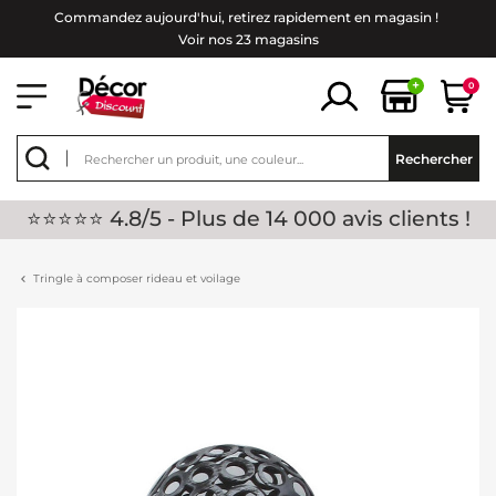
Commandez aujourd'hui, retirez rapidement en magasin !
Voir nos 23 magasins
+
0
Rechercher
⭐⭐⭐⭐⭐ 4.8/5 - Plus de 14 000 avis clients !
Tringle à composer rideau et voilage