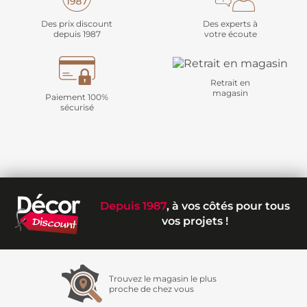
Des prix discount
Des experts à
depuis 1987
votre écoute
Retrait en
magasin
Paiement 100%
sécurisé
Depuis 1987
, à vos côtés pour tous
vos projets !
Trouvez le magasin le plus
proche de chez vous