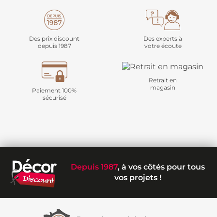
Des prix discount
Des experts à
depuis 1987
votre écoute
Retrait en
magasin
Paiement 100%
sécurisé
Depuis 1987
, à vos côtés pour tous
vos projets !