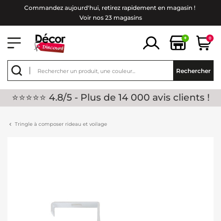
Commandez aujourd'hui, retirez rapidement en magasin !
Voir nos 23 magasins
+
0
Rechercher
⭐⭐⭐⭐⭐ 4.8/5 - Plus de 14 000 avis clients !
Tringle à composer rideau et voilage