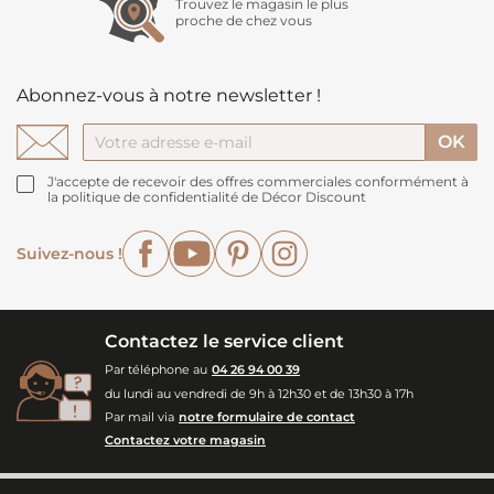
Trouvez le magasin le plus
proche de chez vous
Abonnez-vous à notre newsletter !
J'accepte de recevoir des offres commerciales conformément à
la politique de confidentialité de Décor Discount
Facebook
YouTube
Pinterest
Instagram
Suivez-nous !
Contactez le service client
Par téléphone au
04 26 94 00 39
du lundi au vendredi de 9h à 12h30 et de 13h30 à 17h
Par mail via
notre formulaire de contact
Contactez votre magasin