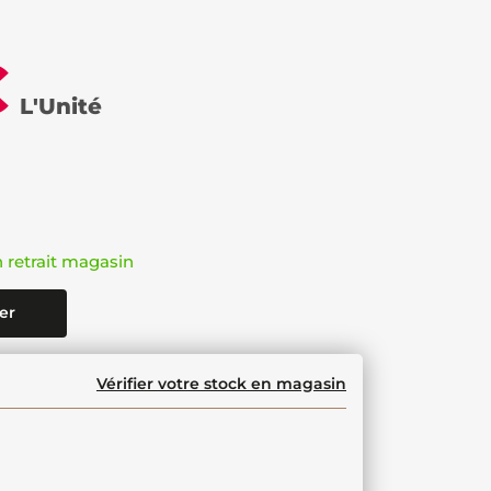
€
L'Unité
n retrait magasin
er
Vérifier votre stock en magasin