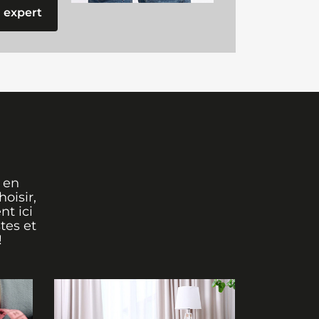
 expert
 en
oisir,
nt ici
tes et
!