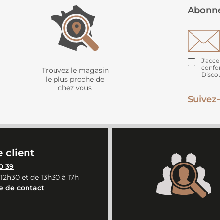
Abonne
J'acce
confo
Trouvez le magasin
Disco
le plus proche de
chez vous
Suivez-
 client
0 39
 12h30 et de 13h30 à 17h
e de contact