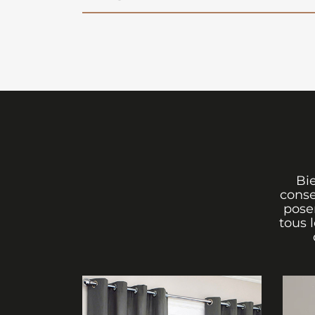
Bi
conse
poser
tous 