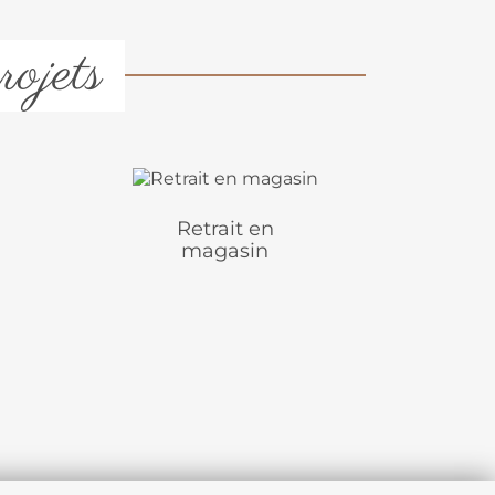
rojets
Retrait en
magasin