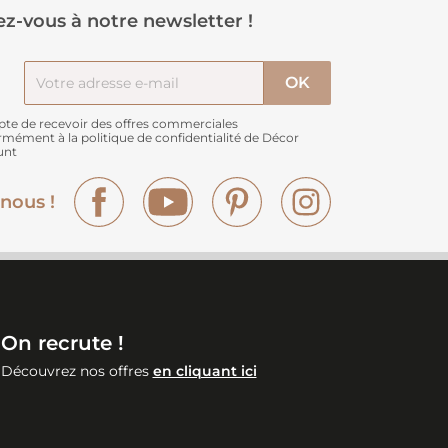
z-vous à notre newsletter !
pte de recevoir des offres commerciales
rmément à
la politique de confidentialité de Décor
unt
Facebook
YouTube
Pinterest
Instagram
nous !
On recrute !
Découvrez nos offres
en cliquant ici