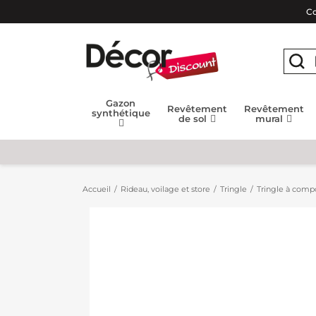
Co
Gazon
Revêtement
Revêtement
synthétique
de sol
mural
Accueil
Rideau, voilage et store
Tringle
Tringle à compo