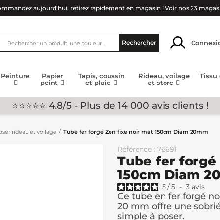
mmandez aujourd'hui, retirez rapidement en magasin !
Voir nos 23 magas
Connexi
Rechercher
Peinture
Papier
Tapis, coussin
Rideau, voilage
Tissu
peint
et plaid
et store
⭐⭐⭐⭐⭐ 4.8/5 - Plus de 14 000 avis clients !
ser rideau et voilage
Tube fer forgé Zen fixe noir mat 150cm Diam 20mm
Référence : 76691
Tube fer forgé
150cm Diam 
5
/
5
-
3
avis
Ce tube en fer forgé n
20 mm offre une sobrié
simple à poser.