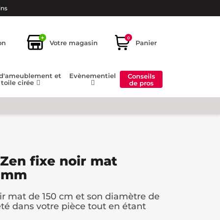
ins
+
0
on
Votre magasin
Panier
 d'ameublement et
Evènementiel
Conseils
toile cirée
de pros
 Zen fixe noir mat
20mm
oir mat de 150 cm et son diamètre de
té dans votre pièce tout en étant