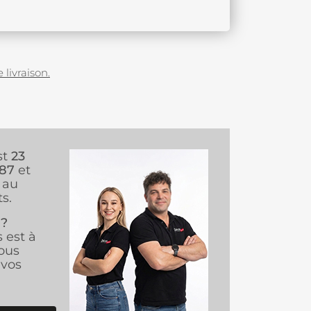
 livraison.
st
23
987
et
au
s.
 ?
s est à
ous
vos