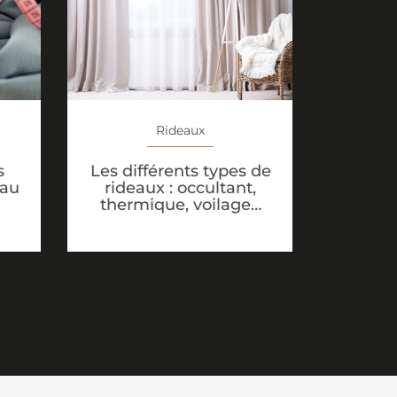
Rideaux
s
Les différents types de
eau
rideaux : occultant,
thermique, voilage…