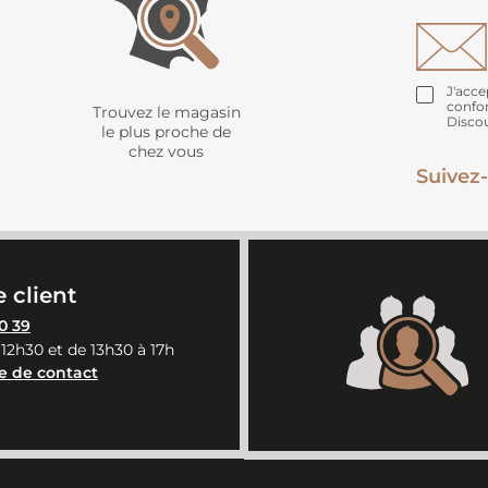
J'acce
confo
Trouvez le magasin
Disco
le plus proche de
chez vous
Suivez-
 client
0 39
 12h30 et de 13h30 à 17h
e de contact