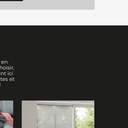
 en
oisir,
nt ici
tes et
!