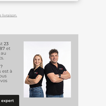
 livraison.
st
23
987
et
au
s.
 ?
s est à
ous
vos
 expert