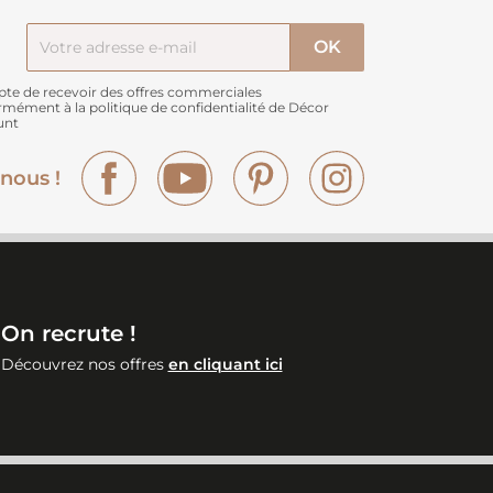
pte de recevoir des offres commerciales
rmément à
la politique de confidentialité de Décor
unt
Facebook
YouTube
Pinterest
Instagram
nous !
On recrute !
Découvrez nos offres
en cliquant ici