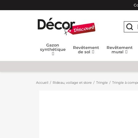
Co
Gazon
Revêtement
Revêtement
synthétique
de sol
mural
Accueil
Rideau, voilage et store
Tringle
Tringle à compo