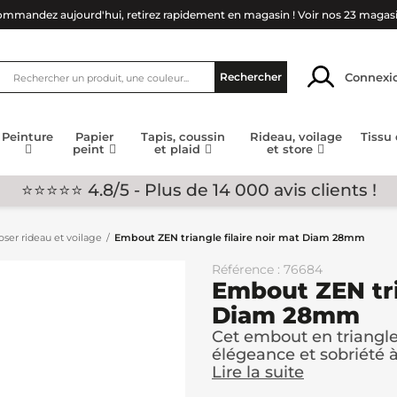
mmandez aujourd'hui, retirez rapidement en magasin !
Voir nos 23 magas
Connexi
Rechercher
Peinture
Papier
Tapis, coussin
Rideau, voilage
Tissu
peint
et plaid
et store
⭐⭐⭐⭐⭐ 4.8/5 - Plus de 14 000 avis clients !
ser rideau et voilage
Embout ZEN triangle filaire noir mat Diam 28mm
Référence : 76684
Embout ZEN tri
Diam 28mm
Cet embout en triangle
élégeance et sobriété à 
Lire la suite