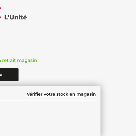
€
L'Unité
n retrait magasin
er
Vérifier votre stock en magasin