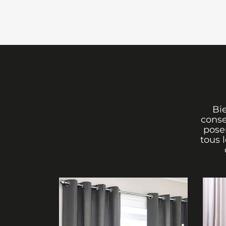
Bi
conse
poser
tous 