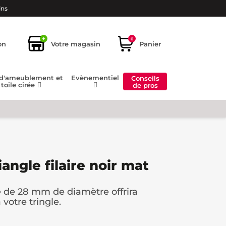
ins
+
0
on
Votre magasin
Panier
 d'ameublement et
Evènementiel
Conseils
toile cirée
de pros
angle filaire noir mat
 de 28 mm de diamètre offrira
votre tringle.