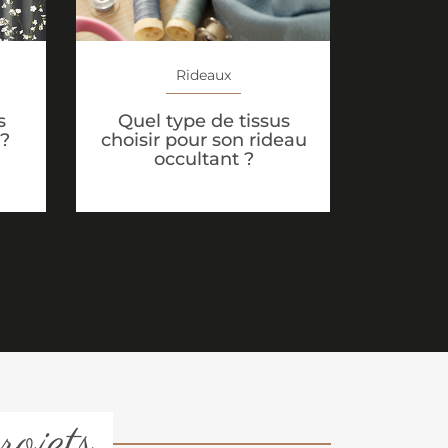
Rideaux
s
Quel type de tissus
 ?
choisir pour son rideau
occultant ?
rojets