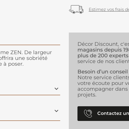
Estimez vos frais de
Décor Discount, c'e
magasins depuis 1
amme ZEN. De largeur
plus de 200 experts
ffrira une sobriété
service de nos client
e à poser.
Besoin d’un conseil
Notre service client
votre écoute pour v
accompagner dans 
projets.
Contactez un