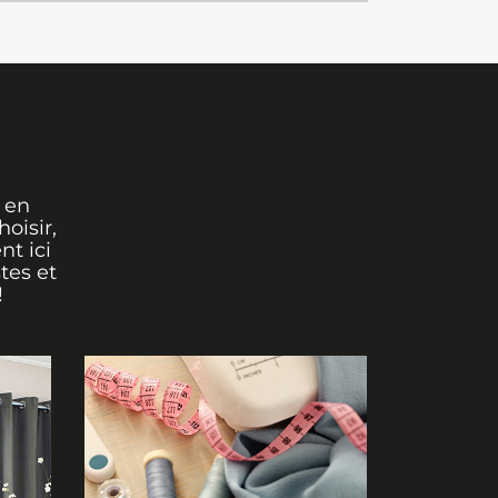
 en
oisir,
nt ici
tes et
!