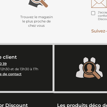
J'acce
confo
Trouvez le magasin
Disco
le plus proche de
chez vous
Suivez-
 client
0 39
 12h30 et de 13h30 à 17h
e de contact
or Discount
Les produits déco de