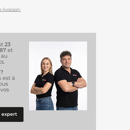
 livraison.
st
23
987
et
au
s.
 ?
s est à
ous
vos
 expert