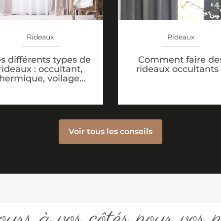
Rideaux
Rideaux
s différents types de
Comment faire de
rideaux : occultant,
rideaux occultants
thermique, voilage…
Voir tous les conseils
urs à vos côtés pour vos p