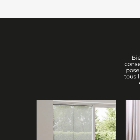
Bi
conse
poser
tous 