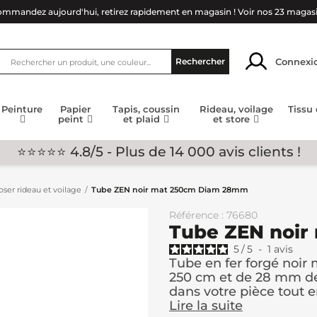
mmandez aujourd'hui, retirez rapidement en magasin !
Voir nos 23 magas
Connexi
Rechercher
Peinture
Papier
Tapis, coussin
Rideau, voilage
Tissu
peint
et plaid
et store
⭐⭐⭐⭐⭐ 4.8/5 - Plus de 14 000 avis clients !
ser rideau et voilage
Tube ZEN noir mat 250cm Diam 28mm
Référence : 76680
Tube ZEN noi
5
/
5
-
1
avis
Tube en fer forgé noir
250 cm et de 28 mm de d
dans votre pièce tout en
Lire la suite