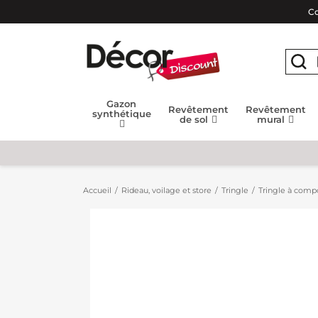
Co
Gazon
Revêtement
Revêtement
synthétique
de sol
mural
Accueil
Rideau, voilage et store
Tringle
Tringle à compo