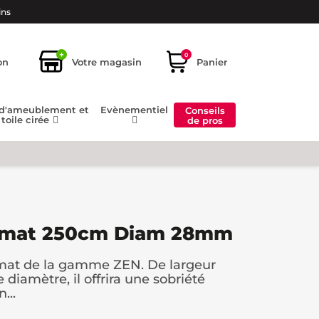
ins
+
0
on
Votre magasin
Panier
 d'ameublement et
Evènementiel
Conseils
toile cirée
de pros
r mat 250cm Diam 28mm
 mat de la gamme ZEN. De largeur
iamètre, il offrira une sobriété
...