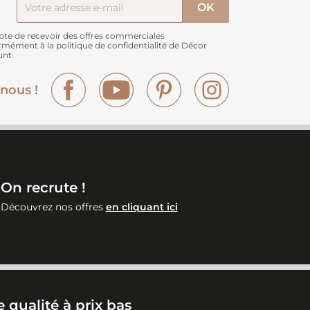
pte de recevoir des offres commerciales
rmément à
la politique de confidentialité de Décor
unt
Facebook
YouTube
Pinterest
Instagram
nous !
On recrute !
Découvrez nos offres
en cliquant ici
 qualité à prix bas