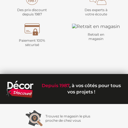
Des prix discount
Des experts à
depuis 1987
votre écoute
Retrait en
magasin
Paiement 100%
sécurisé
Depuis 1987
, à vos côtés pour tous
vos projets !
Trouvez le magasin le plus
proche de chez vous