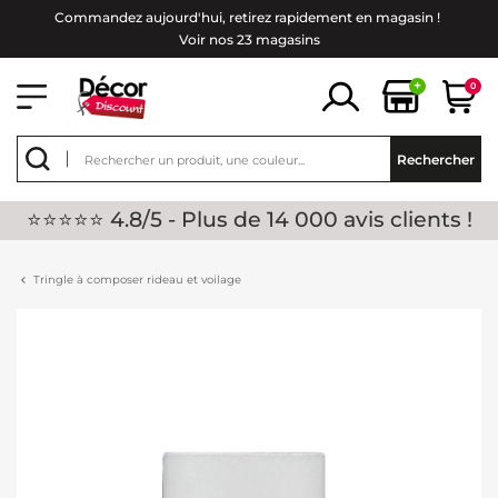
Commandez aujourd'hui, retirez rapidement en magasin !
Voir nos 23 magasins
+
0
Rechercher
⭐⭐⭐⭐⭐ 4.8/5 - Plus de 14 000 avis clients !
Tringle à composer rideau et voilage