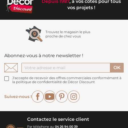
Depuis 1987
, à vos côtés pour tous
vos projets !
Trouvez le magasin le plus
proche de chez vous
Abonnez-vous à notre newsletter !
J'accepte de recevoir des offres commerciales conformément à
la politique de confidentialité de Décor Discount
Facebook
YouTube
Pinterest
Instagram
Suivez-nous !
Contactez le service client
Par téléphone au
04 26 94 00 39