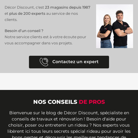
Décor Discount, c'est
23 magasins depuis 1987
et
plus de 200 experts
au service de nos
clients.
Besoin d’un conseil ?
Notre service clients est à votre écoute pour
vous accompagner dans vos projets.
Contactez un expert
NOS CONSEILS
DE PROS
Bienvenue sur le blog de Décor Discount, spécialiste en
conseils de travaux et rénovation ! Besoin d'aide pour
choisir, poser ou entretenir un rideau ? Nos experts vous
libèrent ici tous leurs secrets spécial rideau pour avoir les
bons gestes et découvrir les meilleures tendances de