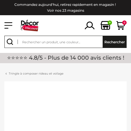
Commandez aujourd'hui, retirez rapidement en magasin !
Voir nos 23 magasins
+
0
Rechercher
⭐⭐⭐⭐⭐ 4.8/5 - Plus de 14 000 avis clients !
Tringle à composer rideau et voilage