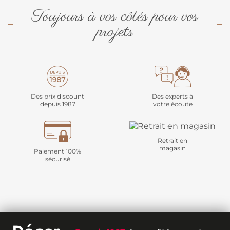
Toujours à vos côtés pour vos
projets
Des prix discount
Des experts à
depuis 1987
votre écoute
Retrait en
magasin
Paiement 100%
sécurisé