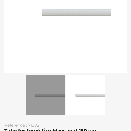
Référence : 71892
Tube fer forgé fixe blanc mat 150 cm