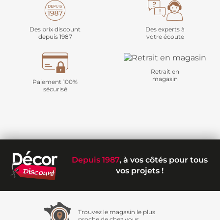
Des prix discount
Des experts à
depuis 1987
votre écoute
Retrait en
magasin
Paiement 100%
sécurisé
Depuis 1987
, à vos côtés pour tous
vos projets !
Trouvez le magasin le plus
proche de chez vous