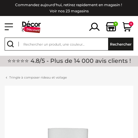
Commandez aujourd'hui, retirez rapidement en magasin !
Voir nos 23 magasins
+
0
Rechercher
⭐⭐⭐⭐⭐ 4.8/5 - Plus de 14 000 avis clients !
Tringle à composer rideau et voilage