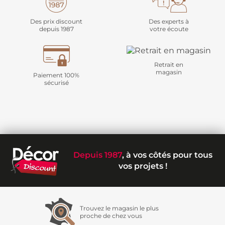
Des prix discount
Des experts à
depuis 1987
votre écoute
Retrait en
magasin
Paiement 100%
sécurisé
Depuis 1987
, à vos côtés pour tous
vos projets !
Trouvez le magasin le plus
proche de chez vous