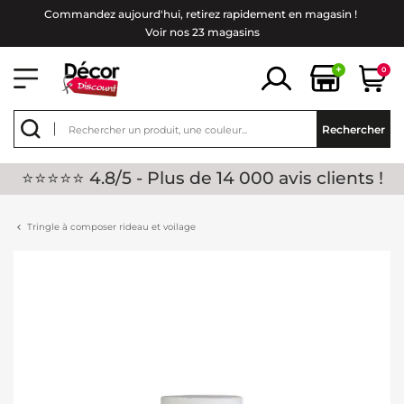
Commandez aujourd'hui, retirez rapidement en magasin !
Voir nos 23 magasins
+
0
Rechercher
⭐⭐⭐⭐⭐ 4.8/5 - Plus de 14 000 avis clients !
Tringle à composer rideau et voilage