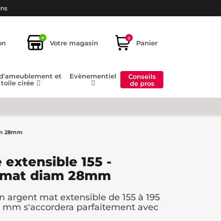
ins
+
0
on
Votre magasin
Panier
 d'ameublement et
Evènementiel
Conseils
toile cirée
de pros
iam 28mm
 extensible 155 -
 mat diam 28mm
n argent mat extensible de 155 à 195
 mm s'accordera parfaitement avec