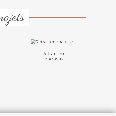
rojets
Retrait en
magasin