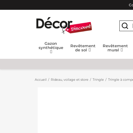
Co
Gazon
Revêtement
Revêtement
synthétique
de sol
mural
Accueil
Rideau, voilage et store
Tringle
Tringle à compo