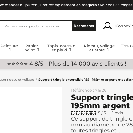
mmandez aujourd'hui, retirez rapidement en magasin !
Voir nos 23 magas
Connexi
Rechercher
Peinture
Papier
Tapis, coussin
Rideau, voilage
Tissu
peint
et plaid
et store
⭐⭐⭐⭐⭐ 4.8/5 - Plus de 14 000 avis clients !
ser rideau et voilage
Support tringle extensible 155 - 195mm argent mat d
Référence : 71926
Support tringle
195mm argent
5
/
5
-
1
avis
Ce support de tringle e
mm au diamètre de 28
toutes tringles et...