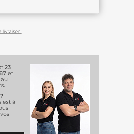
 livraison.
st
23
987
et
au
s.
 ?
s est à
ous
vos