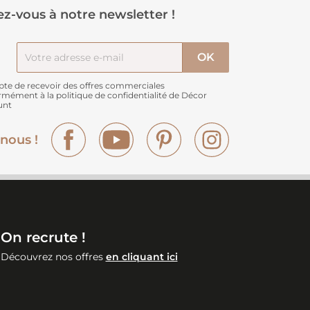
z-vous à notre newsletter !
pte de recevoir des offres commerciales
rmément à
la politique de confidentialité de Décor
unt
Facebook
YouTube
Pinterest
Instagram
nous !
On recrute !
Découvrez nos offres
en cliquant ici