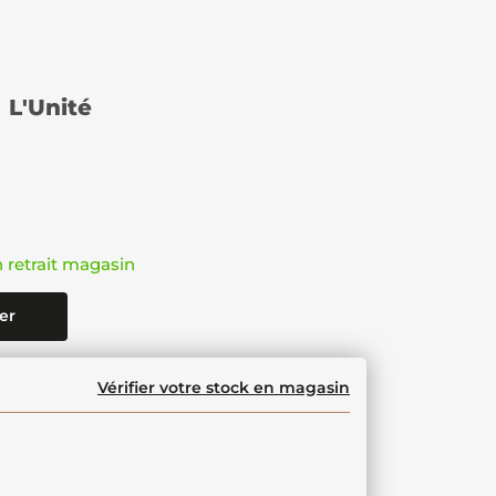
L'Unité
n retrait magasin
er
Vérifier votre stock en magasin