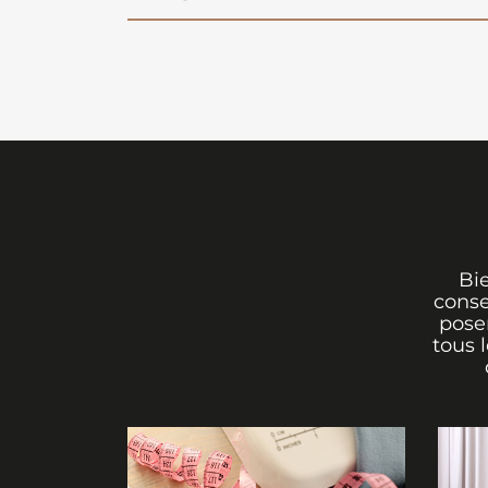
Bi
conse
poser
tous 