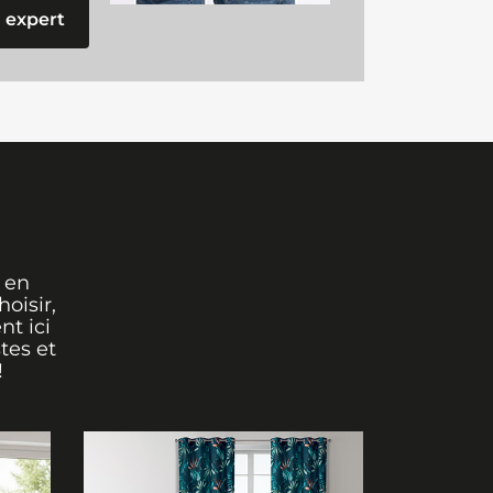
 expert
 en
oisir,
nt ici
tes et
!