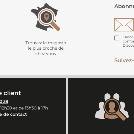
Abonne
J'acce
confo
Trouvez le magasin
Disco
le plus proche de
chez vous
Suivez-
 client
0 39
 12h30 et de 13h30 à 17h
e de contact