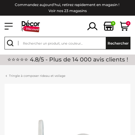
Commandez aujourd'hui, retirez rapidement en magasin !
Voir nos 23 magasins
+
0
Rechercher
⭐⭐⭐⭐⭐ 4.8/5 - Plus de 14 000 avis clients !
Tringle à composer rideau et voilage