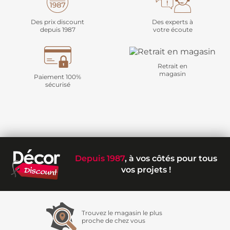
Des prix discount
Des experts à
depuis 1987
votre écoute
Retrait en
magasin
Paiement 100%
sécurisé
Depuis 1987
, à vos côtés pour tous
vos projets !
Trouvez le magasin le plus
proche de chez vous