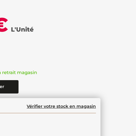
€
L'Unité
n retrait magasin
er
Vérifier votre stock en magasin