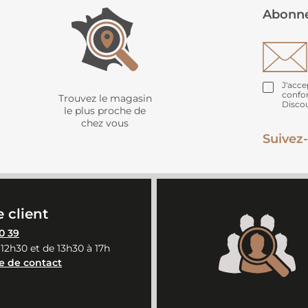
Abonne
J'acce
confo
Trouvez le magasin
Disco
le plus proche de
chez vous
Suivez-
 client
0 39
 12h30 et de 13h30 à 17h
e de contact