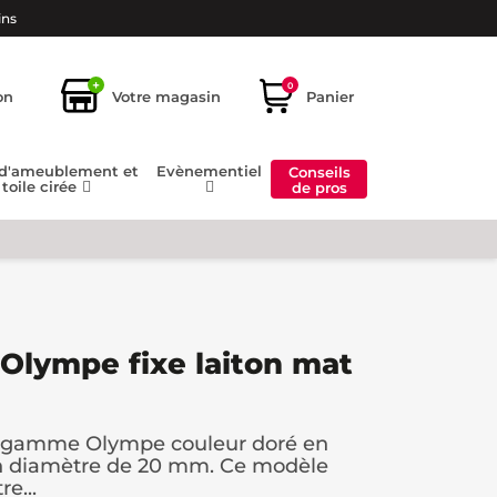
ins
+
0
on
Votre magasin
Panier
 d'ameublement et
Evènementiel
Conseils
toile cirée
de pros
 Olympe fixe laiton mat
la gamme Olympe couleur doré en
n diamètre de 20 mm. Ce modèle
re...