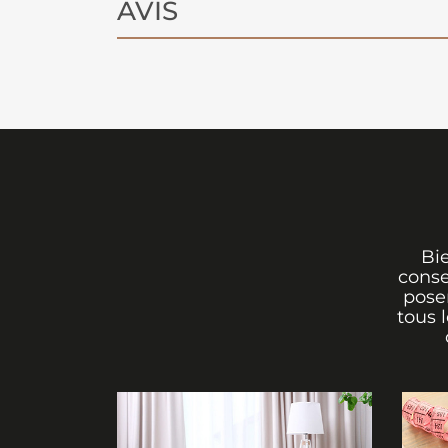
AVIS
Bi
conse
poser
tous 