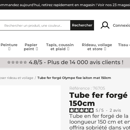
mmandez aujourd'hui, retirez rapidement en magasin !
Voir nos 23 magas
Connexi
Rechercher
Peinture
Papier
Tapis, coussin
Rideau, voilage
Tissu
peint
et plaid
et store
⭐⭐⭐⭐⭐ 4.8/5 - Plus de 14 000 avis clients !
ser rideau et voilage
Tube fer forgé Olympe fixe laiton mat 150cm
Référence : 76705
Tube fer forgé
150cm
5
/
5
-
2
avis
Tube en fer forgé de 
loongueur 150 cm et e
offrira sobriété dans vot