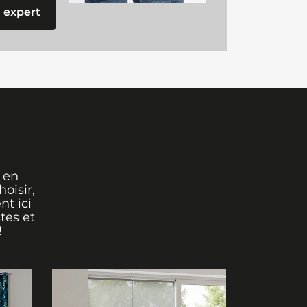
 expert
 en
oisir,
nt ici
tes et
!