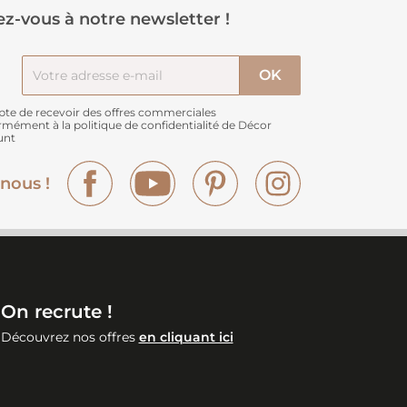
z-vous à notre newsletter !
pte de recevoir des offres commerciales
rmément à
la politique de confidentialité de Décor
unt
Facebook
YouTube
Pinterest
Instagram
nous !
On recrute !
Découvrez nos offres
en cliquant ici