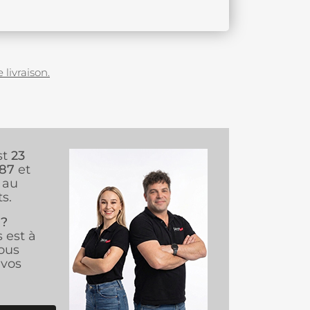
 livraison.
st
23
987
et
au
s.
 ?
s est à
ous
vos