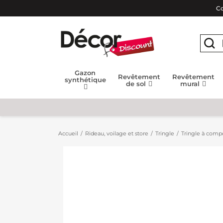
Co
Gazon
Revêtement
Revêtement
synthétique
de sol
mural
Accueil
Rideau, voilage et store
Tringle
Tringle à compo