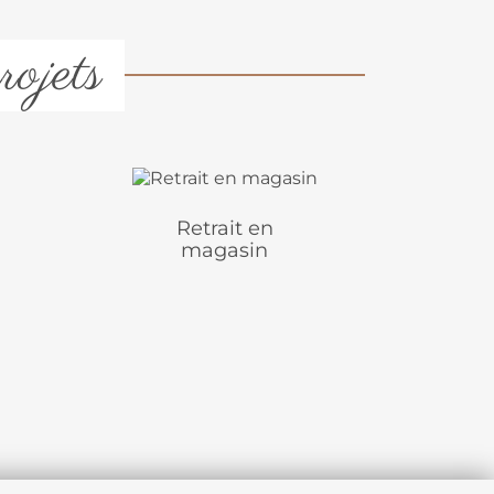
rojets
Retrait en
magasin