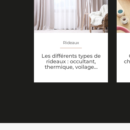
Rideaux
Les différents types de
rideaux : occultant,
ch
thermique, voilage…