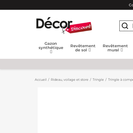
Co
Gazon
Revêtement
Revêtement
synthétique
de sol
mural
Accueil
Rideau, voilage et store
Tringle
Tringle à compo