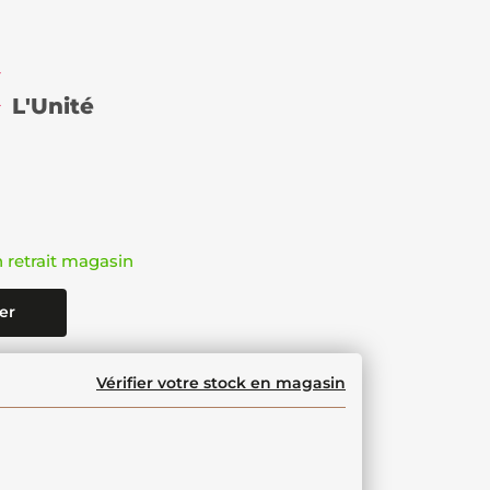
€
L'Unité
n retrait magasin
er
Vérifier votre stock en magasin