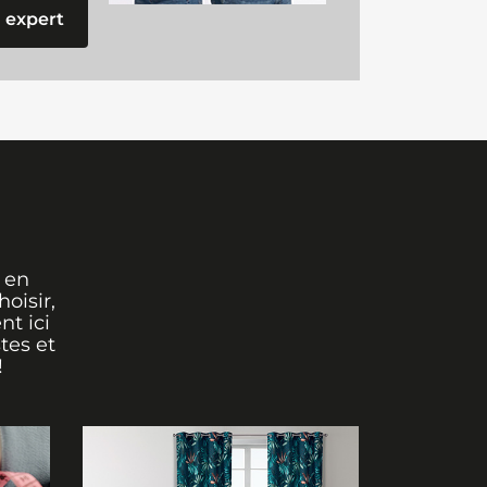
 expert
 en
oisir,
nt ici
tes et
!