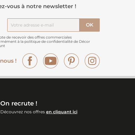
z-vous à notre newsletter !
pte de recevoir des offres commerciales
rmément à
la politique de confidentialité de Décor
unt
Facebook
YouTube
Pinterest
Instagram
nous !
On recrute !
Découvrez nos offres
en cliquant ici