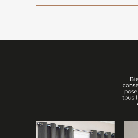
Bi
conse
poser
tous 