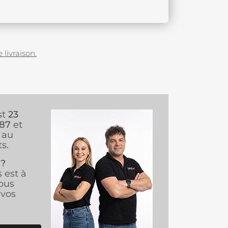
 livraison.
st
23
987
et
au
s.
 ?
s est à
ous
vos