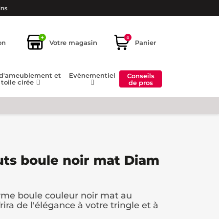
ins
+
0
on
Votre magasin
Panier
 d'ameublement et
Evènementiel
Conseils
toile cirée
de pros
ts boule noir mat Diam
rme boule couleur noir mat au
ra de l'élégance à votre tringle et à