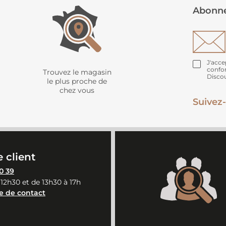
Abonne
J'acce
confo
Trouvez le magasin
Disco
le plus proche de
chez vous
Suivez-
 client
0 39
 12h30 et de 13h30 à 17h
e de contact