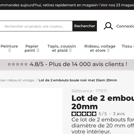
mmandez aujourd'hui, retirez rapidement en magasin !
Voir nos 23 magas
Connexi
Rechercher
Peinture
Papier
Tapis, coussin
Rideau, voilage
Tissu
peint
et plaid
et store
⭐⭐⭐⭐⭐ 4.8/5 - Plus de 14 000 avis clients !
ser rideau et voilage
Lot de 2 embouts boule noir mat Diam 20mm
Référence : 77971
Lot de 2 embou
20mm
5
/
5
-
3
avis
Ce lot de 2 embouts fo
diamètre de 20 mm offri
votre intérieur.