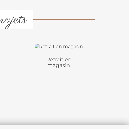
rojets
Retrait en
magasin