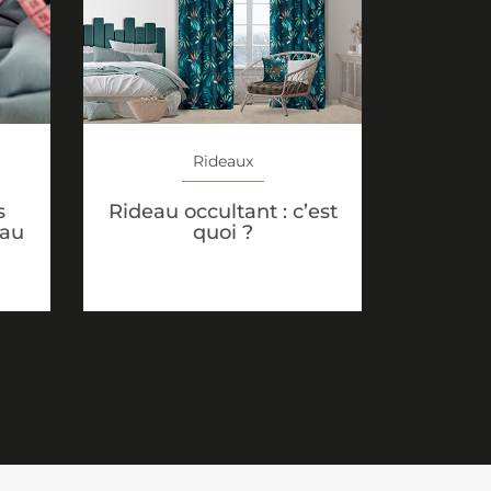
Rideaux
s
Rideau occultant : c’est
eau
quoi ?