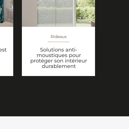
Rideaux
Solutions anti-
est
moustiques pour
protéger son intérieur
durablement