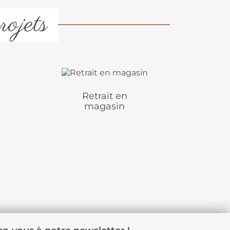
rojets
Retrait en
magasin