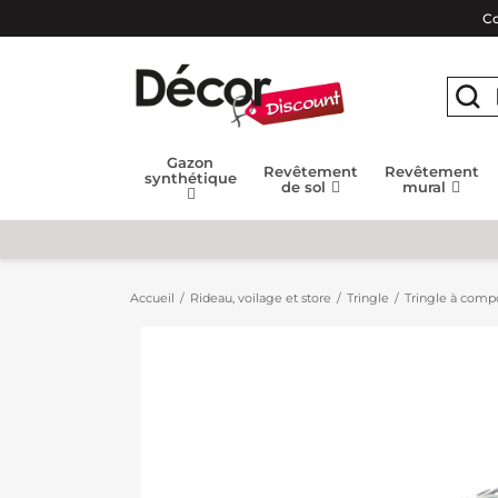
Co
Gazon
Revêtement
Revêtement
synthétique
de sol
mural
Accueil
Rideau, voilage et store
Tringle
Tringle à compo