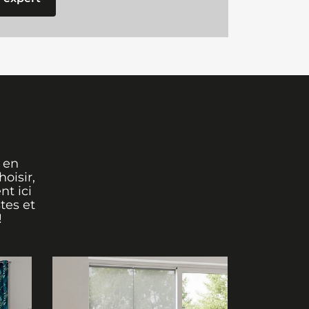
 en
oisir,
nt ici
tes et
!