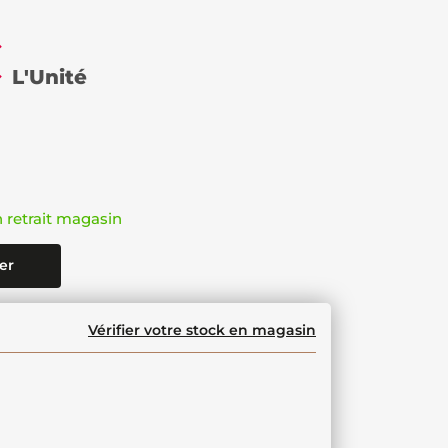
€
L'Unité
n retrait magasin
er
Vérifier votre stock en magasin