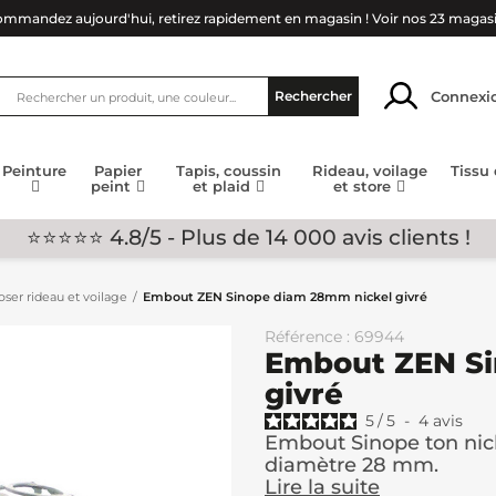
mmandez aujourd'hui, retirez rapidement en magasin !
Voir nos 23 magas
Connexi
Rechercher
Peinture
Papier
Tapis, coussin
Rideau, voilage
Tissu
peint
et plaid
et store
⭐⭐⭐⭐⭐ 4.8/5 - Plus de 14 000 avis clients !
ser rideau et voilage
Embout ZEN Sinope diam 28mm nickel givré
Référence : 69944
Embout ZEN Si
givré
5
/
5
-
4
avis
Embout Sinope ton nick
diamètre 28 mm.
Lire la suite