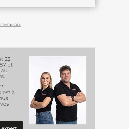
 livraison.
st
23
987
et
au
s.
 ?
s est à
ous
vos
 expert