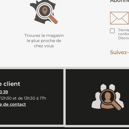
Abonne
J'acce
confo
Trouvez le magasin
Disco
le plus proche de
chez vous
Suivez-
 client
0 39
 12h30 et de 13h30 à 17h
e de contact