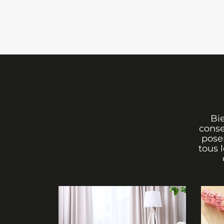
Bi
conse
poser
tous 