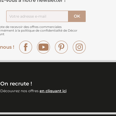
z-vous à notre newsletter !
pte de recevoir des offres commerciales
rmément à
la politique de confidentialité de Décor
unt
Facebook
YouTube
Pinterest
Instagram
nous !
On recrute !
Découvrez nos offres
en cliquant ici