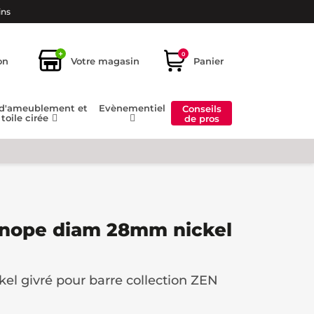
ins
+
0
on
Votre magasin
Panier
 d'ameublement et
Evènementiel
Conseils
toile cirée
de pros
nope diam 28mm nickel
el givré pour barre collection ZEN