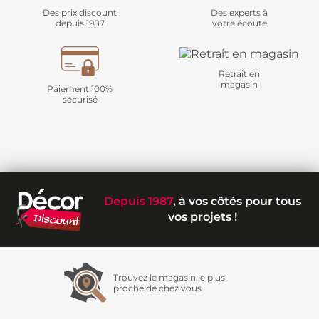
Des prix discount
Des experts à
depuis 1987
votre écoute
Retrait en
magasin
Paiement 100%
sécurisé
Depuis 1987
, à vos côtés pour tous
vos projets !
Trouvez le magasin le plus
proche de chez vous