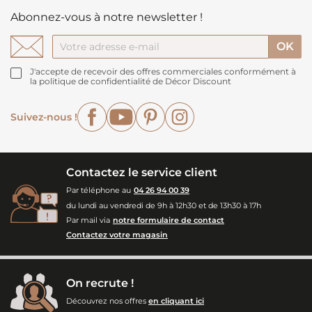
Abonnez-vous à notre newsletter !
J'accepte de recevoir des offres commerciales conformément à
la politique de confidentialité de Décor Discount
Facebook
YouTube
Pinterest
Instagram
Suivez-nous !
Contactez le service client
Par téléphone au
04 26 94 00 39
du lundi au vendredi de 9h à 12h30 et de 13h30 à 17h
Par mail via
notre formulaire de contact
Contactez votre magasin
On recrute !
Découvrez nos offres
en cliquant ici