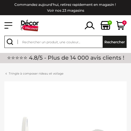
Commandez aujourd'hui, retirez rapidement en magasin !
Voir nos 23 magasins
+
0
Rechercher
⭐⭐⭐⭐⭐ 4.8/5 - Plus de 14 000 avis clients !
Tringle à composer rideau et voilage