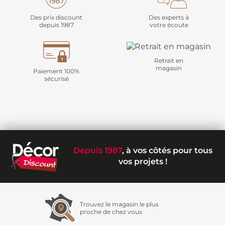
Des prix discount
Des experts à
depuis 1987
votre écoute
Retrait en
magasin
Paiement 100%
sécurisé
Depuis 1987
, à vos côtés pour tous
vos projets !
Trouvez le magasin le plus
proche de chez vous