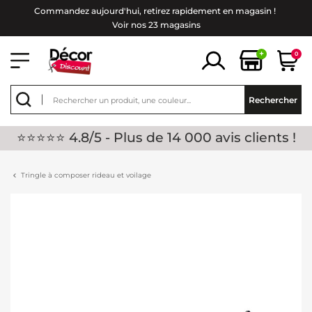
Commandez aujourd'hui, retirez rapidement en magasin !
Voir nos 23 magasins
+
0
Rechercher
⭐⭐⭐⭐⭐ 4.8/5 - Plus de 14 000 avis clients !
Tringle à composer rideau et voilage