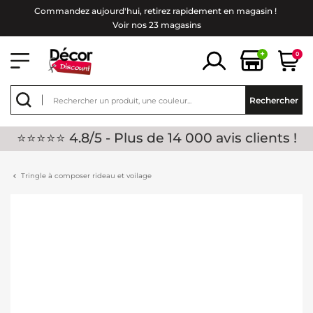
Commandez aujourd'hui, retirez rapidement en magasin !
Voir nos 23 magasins
+
0
Rechercher
⭐⭐⭐⭐⭐ 4.8/5 - Plus de 14 000 avis clients !
Tringle à composer rideau et voilage