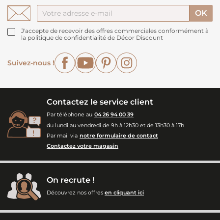
J'accepte de recevoir des offres commerciales conformément à
la politique de confidentialité de Décor Discount
Facebook
YouTube
Pinterest
Instagram
Suivez-nous !
Contactez le service client
Par téléphone au
04 26 94 00 39
du lundi au vendredi de 9h à 12h30 et de 13h30 à 17h
Par mail via
notre formulaire de contact
Contactez votre magasin
On recrute !
Découvrez nos offres
en cliquant ici