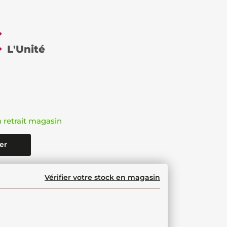
€
L'Unité
n retrait magasin
er
Vérifier votre stock en magasin