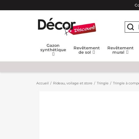
Co
Gazon
Revêtement
Revêtement
synthétique
de sol
mural
Accueil
Rideau, voilage et store
Tringle
Tringle à compo