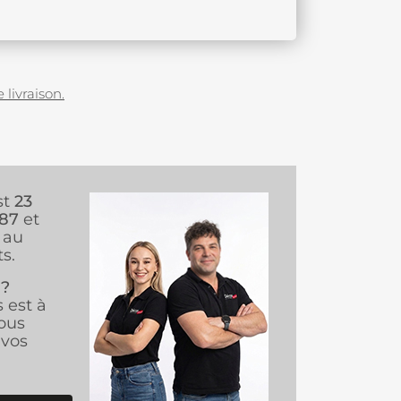
 livraison.
st
23
987
et
au
s.
 ?
s est à
ous
vos