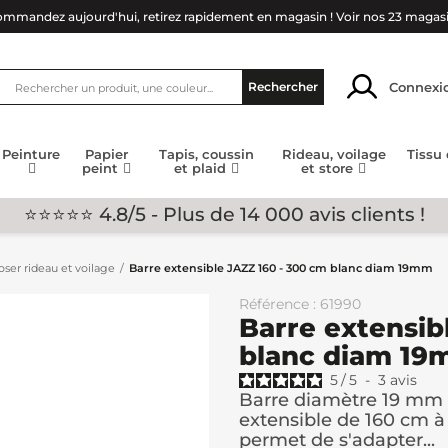
mmandez aujourd'hui, retirez rapidement en magasin !
Voir nos 23 magas
Connexi
Rechercher
Peinture
Papier
Tapis, coussin
Rideau, voilage
Tissu
peint
et plaid
et store
⭐⭐⭐⭐⭐ 4.8/5 - Plus de 14 000 avis clients !
ser rideau et voilage
Barre extensible JAZZ 160 - 300 cm blanc diam 19mm
Référence : 61990
Barre extensib
blanc diam 1
5
/
5
-
3
avis
Barre diamètre 19 mm 
extensible de 160 cm à
permet de s'adapter...