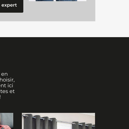
 expert
 en
oisir,
nt ici
tes et
!