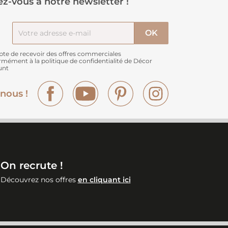
z-vous à notre newsletter !
pte de recevoir des offres commerciales
rmément à
la politique de confidentialité de Décor
unt
Facebook
YouTube
Pinterest
Instagram
nous !
On recrute !
Découvrez nos offres
en cliquant ici