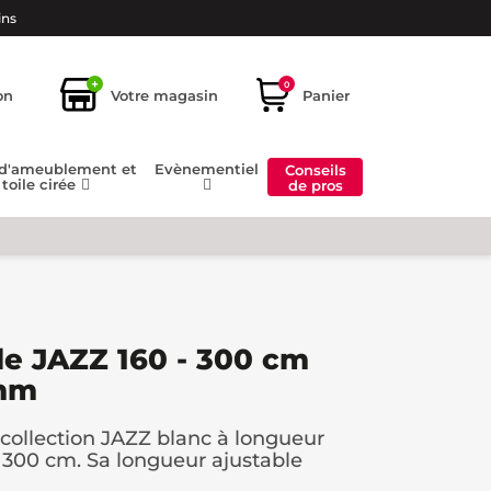
ins
+
0
on
Votre magasin
Panier
 d'ameublement et
Evènementiel
Conseils
toile cirée
de pros
le JAZZ 160 - 300 cm
9mm
collection JAZZ blanc à longueur
 300 cm. Sa longueur ajustable