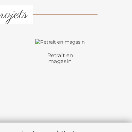
rojets
Retrait en
magasin