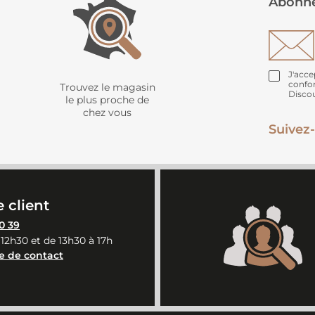
Abonne
J'acce
confo
Trouvez le magasin
Disco
le plus proche de
chez vous
Suivez-
 client
0 39
 12h30 et de 13h30 à 17h
e de contact