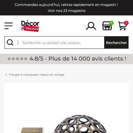
Commandez aujourd'hui, retirez rapidement en magasin !
Voir nos 23 magasins
+
0
Rechercher
⭐⭐⭐⭐⭐ 4.8/5 - Plus de 14 000 avis clients !
Tringle à composer rideau et voilage