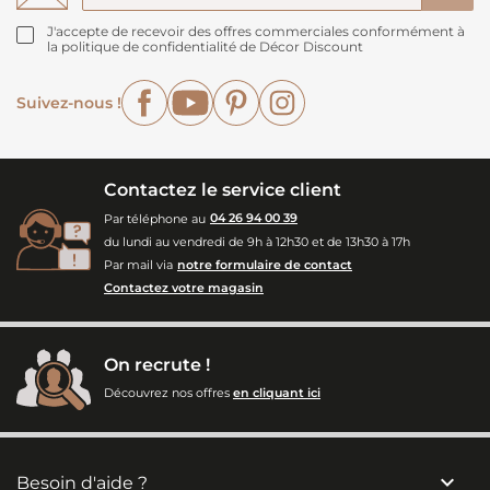
J'accepte de recevoir des offres commerciales conformément à
la politique de confidentialité de Décor Discount
Facebook
YouTube
Pinterest
Instagram
Suivez-nous !
Contactez le service client
Par téléphone au
04 26 94 00 39
du lundi au vendredi de 9h à 12h30 et de 13h30 à 17h
Par mail via
notre formulaire de contact
Contactez votre magasin
On recrute !
Découvrez nos offres
en cliquant ici

Besoin d'aide ?