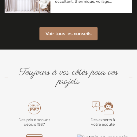
occultant, thermique, voilage…
Voir tous les conseils
Toujours à vos côtés pour vos
projets
Des prix discount
Des experts à
depuis 1987
votre écoute