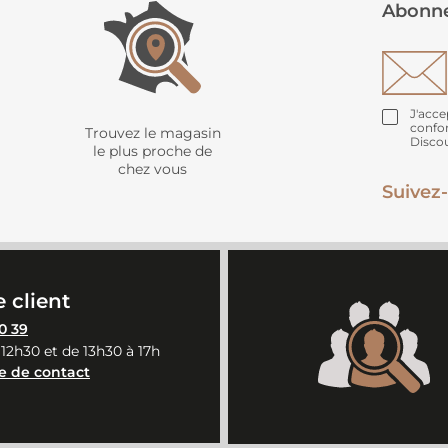
Abonne
J'acce
confo
Trouvez le magasin
Disco
le plus proche de
chez vous
Suivez-
 client
0 39
 12h30 et de 13h30 à 17h
e de contact