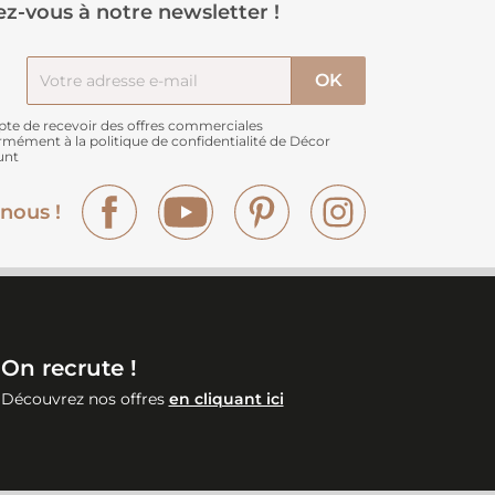
z-vous à notre newsletter !
pte de recevoir des offres commerciales
rmément à
la politique de confidentialité de Décor
unt
Facebook
YouTube
Pinterest
Instagram
nous !
On recrute !
Découvrez nos offres
en cliquant ici