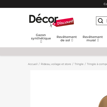
Co
Gazon
Revêtement
Revêtement
synthétique
de sol
mural
Accueil
Rideau, voilage et store
Tringle
Tringle à compo