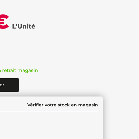
€
L'Unité
n retrait magasin
er
Vérifier votre stock en magasin