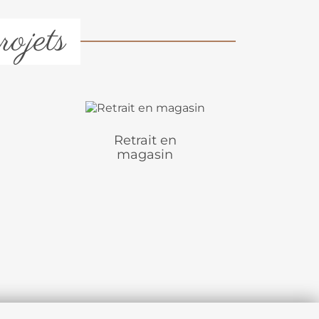
rojets
Retrait en
magasin