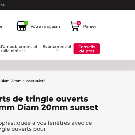
ins
+
0
on
Votre magasin
Panier
 d'ameublement et
Evènementiel
Conseils
toile cirée
de pros
m Diam 20mm sunset cuivré
ts de tringle ouverts
45mm Diam 20mm sunset
phistiquée à vos fenêtres avec ce
ingle ouverts pour