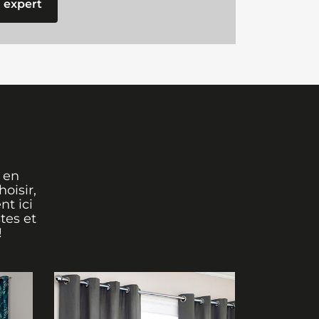
 expert
 en
oisir,
nt ici
tes et
!