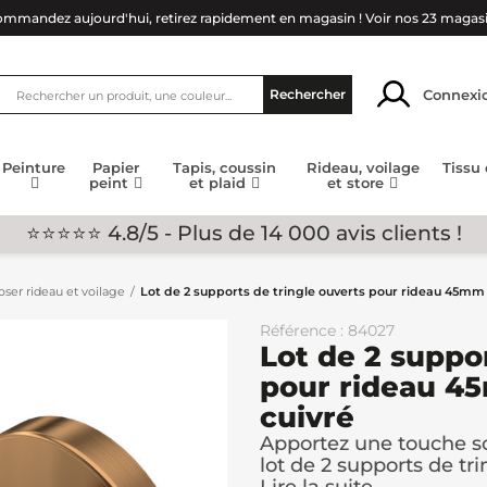
mmandez aujourd'hui, retirez rapidement en magasin !
Voir nos 23 magas
Connexi
Rechercher
Peinture
Papier
Tapis, coussin
Rideau, voilage
Tissu
peint
et plaid
et store
⭐⭐⭐⭐⭐ 4.8/5 - Plus de 14 000 avis clients !
ser rideau et voilage
Lot de 2 supports de tringle ouverts pour rideau 45m
Référence : 84027
Lot de 2 suppor
pour rideau 
cuivré
Apportez une touche so
lot de 2 supports de tr