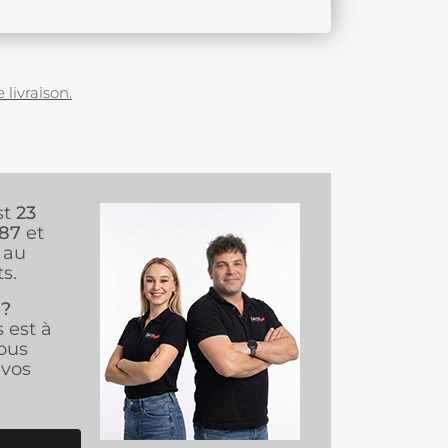
 livraison.
st
23
987
et
au
s.
 ?
s est à
ous
vos