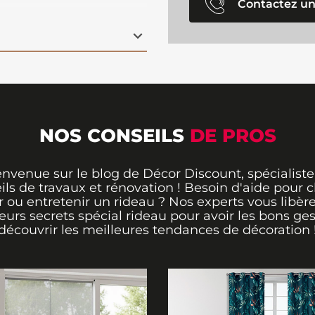
es à installer
et offrent
Contactez un
 présentation
pour toute pièce de
le
sunset
cuivré
 finale raffinée et
NOS CONSEILS
DE PROS
envenue sur le blog de Décor Discount, spécialiste
ils de travaux et rénovation ! Besoin d'aide pour ch
 ou entretenir un rideau ? Nos experts vous libère
leurs secrets spécial rideau pour avoir les bons ges
découvrir les meilleures tendances de décoration 