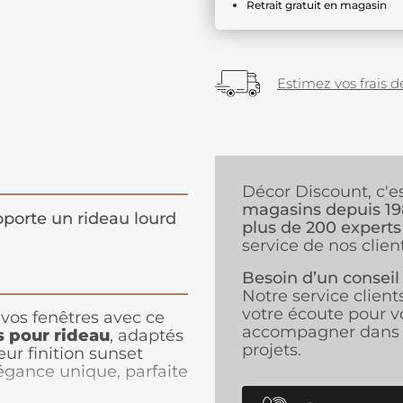
Retrait gratuit en magasin
Estimez vos frais de
Décor Discount, c'e
magasins depuis 1
porte un rideau lourd
plus de 200 experts
service de nos client
Besoin d’un conseil
Notre service client
votre écoute pour v
vos fenêtres avec ce
accompagner dans 
s pour
rideau
, adaptés
projets.
ur finition sunset
égance unique, parfaite
ne ou traditionnelle.