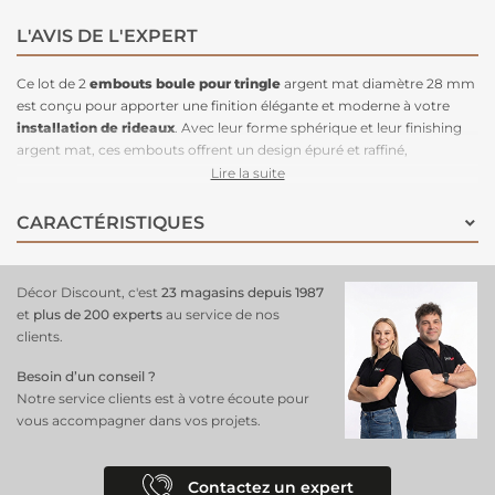
L'AVIS DE L'EXPERT
Ce lot de 2
embouts boule pour tringle
argent mat diamètre 28 mm
est conçu pour apporter une finition élégante et moderne à votre
installation de rideaux
. Avec leur forme sphérique et leur finishing
argent mat, ces embouts offrent un design épuré et raffiné,
s'intégrant parfaitement dans des décors contemporains ou
Lire la suite
industriels. Fabriqués en matériaux solides, ces embouts assurent
une fixation stable tout en ajoutant une touche de style à votre
CARACTÉRISTIQUES
tringle. Faciles à installer, ils sont une excellente option pour
compléter votre tringle tout en offrant à vos rideaux une suspension
esthétique et durable.
Décor Discount, c'est
23 magasins depuis 1987
et
plus de 200 experts
au service de nos
clients.
Besoin d’un conseil ?
Notre service clients est à votre écoute pour
vous accompagner dans vos projets.
Contactez un expert