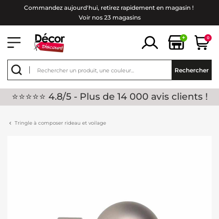
Commandez aujourd'hui, retirez rapidement en magasin !
Voir nos 23 magasins
+
0
Rechercher
⭐⭐⭐⭐⭐ 4.8/5 - Plus de 14 000 avis clients !
Tringle à composer rideau et voilage