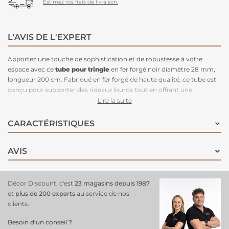
Estimez vos frais de livraison.
L'AVIS DE L'EXPERT
Apportez une touche de sophistication et de robustesse à votre
espace avec ce
tube pour tringle
en fer forgé noir diamètre 28 mm,
longueur 200 cm. Fabriqué en fer forgé de haute qualité, ce tube est
conçu pour supporter des rideaux lourds tout en offrant une
installation stable et sécurisée. Sa finishing noir mat lui confère un
Lire la suite
look élégant et moderne, idéal pour des
intérieurs contemporains
,
industriels ou minimalistes. Avec un diamètre de 28 mm, il est
CARACTÉRISTIQUES
parfaitement adapté pour accueillir une variété d'accessoires et de
rideaux, assurant ainsi une suspension fluide et pratique. Sa longueur
AVIS
de 200 cm le rend parfait
pour des fenêtres de taille moyenne à
grande
, tout en offrant une flexibilité d’installation !
Décor Discount, c'est
23 magasins depuis 1987
et
plus de 200 experts
au service de nos
clients.
Besoin d’un conseil ?