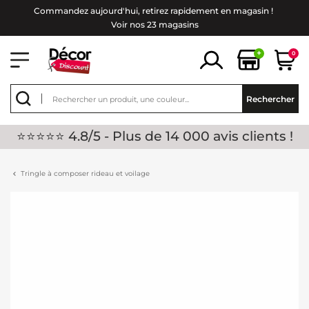
Commandez aujourd'hui, retirez rapidement en magasin !
Voir nos 23 magasins
+
0
Rechercher
⭐⭐⭐⭐⭐ 4.8/5 - Plus de 14 000 avis clients !
Tringle à composer rideau et voilage