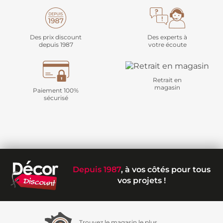
Des prix discount
Des experts à
depuis 1987
votre écoute
Retrait en
magasin
Paiement 100%
sécurisé
Depuis 1987
, à vos côtés pour tous
vos projets !
Trouvez le magasin le plus