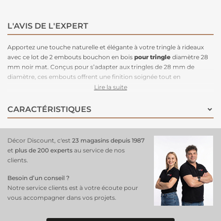
L'AVIS DE L'EXPERT
Apportez une touche naturelle et élégante à votre tringle à rideaux
avec ce lot de 2 embouts bouchon en bois
pour tringle
diamètre 28
mm noir mat. Conçus pour s’adapter aux tringles de 28 mm de
diamètre, ces embouts offrent une finition soignée tout en
garantissant une
fixation stable
. Leur design en bouchon apporte
Lire la suite
une touche sobre et épurée, idéale pour une décoration moderne,
scandinave ou industrielle. Fabriqués en bois, ils allient robustesse et
CARACTÉRISTIQUES
esthétisme, tandis que leur finition noir mat assure une parfaite
harmonie avec différents styles d’intérieur.
Faciles à installer
, ils se
fixent aux extrémités de la tringle, empêchant les rideaux de glisser
Décor Discount, c'est
23 magasins depuis 1987
tout en sublimant votre habillage de fenêtre avec raffinement.
et
plus de 200 experts
au service de nos
clients.
Besoin d’un conseil ?
Notre service clients est à votre écoute pour
vous accompagner dans vos projets.