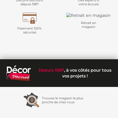
Des prix discount
Des experts à
depuis 1987
votre écoute
Retrait en
magasin
Paiement 100%
sécurisé
Depuis 1987
, à vos côtés pour tous
vos projets !
Trouvez le magasin le plus
proche de chez vous