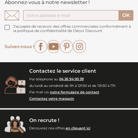
Abonnez-vous à notre newsletter !
J'accepte de recevoir des offres commerciales conformément à
la politique de confidentialité de Décor Discount
Facebook
YouTube
Pinterest
Instagram
Suivez-nous !
Contactez le service client
Par téléphone au
04 26 94 00 39
du lundi au vendredi de 9h à 12h30 et de 13h30 à 17h
Par mail via
notre formulaire de contact
Contactez votre magasin
On recrute !
Découvrez nos offres
en cliquant ici