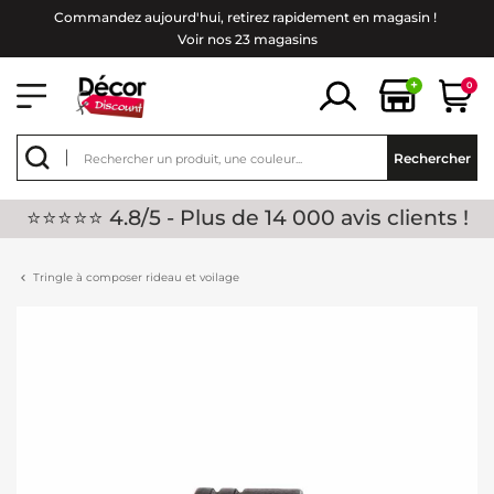
Commandez aujourd'hui, retirez rapidement en magasin !
Voir nos 23 magasins
+
0
Rechercher
⭐⭐⭐⭐⭐ 4.8/5 - Plus de 14 000 avis clients !
Tringle à composer rideau et voilage